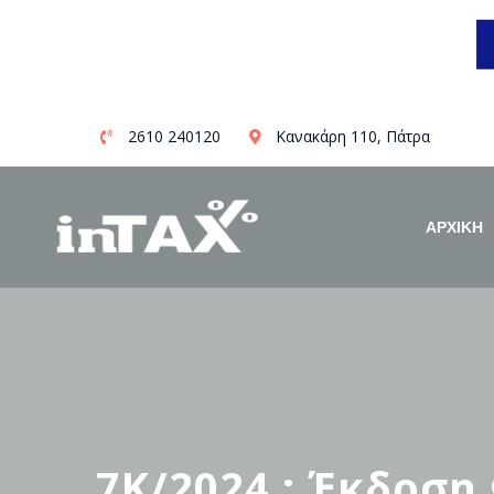
Skip
2610 240120
Κανακάρη 110, Πάτρα
to
content
ΑΡΧΙΚΗ
7Κ/2024 : Έκδοση