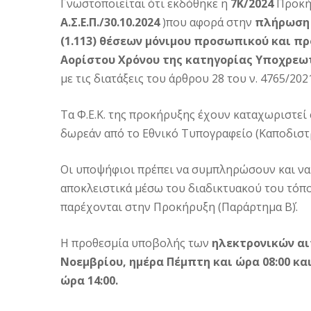
Γνωστοποιείται ότι εκδόθηκε η
7Κ/2024
Προκήρ
Α.Σ.Ε.Π./30.10.2024
)που αφορά στην
πλήρωση
(1.113) θέσεων μόνιμου προσωπικού και π
Αορίστου Χρόνου της κατηγορίας Υποχρεωτ
με τις διατάξεις του άρθρου 28 του ν. 4765/202
Τα Φ.Ε.Κ. της προκήρυξης έχουν καταχωριστεί σ
δωρεάν από το Εθνικό Τυπογραφείο (Καποδιστρ
Οι υποψήφιοι πρέπει να συμπληρώσουν και να
αποκλειστικά μέσω του διαδικτυακού του τόπο
παρέχονται στην Προκήρυξη (Παράρτημα Β΄).
Η προθεσμία υποβολής των
ηλεκτρονικών α
Νοεμβρίου, ημέρα Πέμπτη και ώρα 08:00 και
ώρα 14:00.