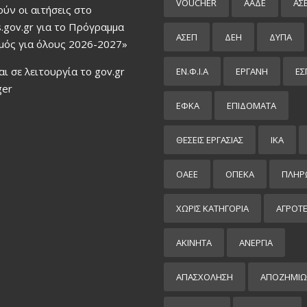
VOUCHER
ΑΑΔΕ
ΑΣ
ούν οι αιτήσεις στο
.gov.gr για το Πρόγραμμα
ΑΣΕΠ
ΔΕΗ
ΔΥΠΑ
μός για όλους 2026-2027»
αι σε λειτουργία το gov.gr
ΕΝ.Φ.Ι.Α
ΕΡΓΑΝΗ
ΕΣ
ger
ΕΦΚΑ
ΕΠΙΔΌΜΑΤΑ
ΘΕΣΕΙΣ ΕΡΓΑΣΙΑΣ
ΙΚΑ
ΟΑΕΕ
ΟΠΕΚΑ
ΠΛΗΡ
ΧΩΡΊΣ ΚΑΤΗΓΟΡΊΑ
ΑΓΡΟΤ
ΑΚΙΝΗΤΑ
ΑΝΕΡΓΙΑ
ΑΠΑΣΧΟΛΗΣΗ
ΑΠΟΖΗΜΙΩ