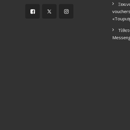
Ξεκιν
vouchers
«Τουρισ
Τίθετ
Μessen