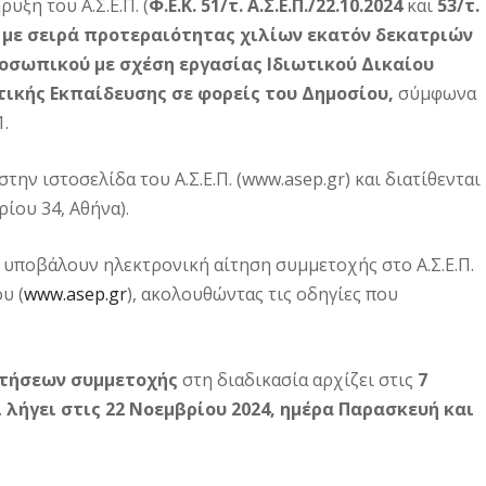
υξη του Α.Σ.Ε.Π. (
Φ.Ε.Κ. 51/τ. Α.Σ.Ε.Π./22.10.2024
και
53/τ.
με σειρά προτεραιότητας χιλίων εκατόν δεκατριών
ροσωπικού με σχέση εργασίας Ιδιωτικού Δικαίου
ικής Εκπαίδευσης σε φορείς του Δημοσίου,
σύμφωνα
1.
την ιστοσελίδα του Α.Σ.Ε.Π. (www.asep.gr) και διατίθενται
ίου 34, Αθήνα).
 υποβάλουν ηλεκτρονική αίτηση συμμετοχής στο Α.Σ.Ε.Π.
υ (
www.asep.gr
), ακολουθώντας τις οδηγίες που
ιτήσεων
συμμετοχής
στη διαδικασία αρχίζει στις
7
 λήγει στις 22 Νοεμβρίου 2024, ημέρα Παρασκευή και