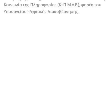
Κοινωνία της Πληροφορίας (ΚτΠ Μ.Α.Ε.), φορέα του
Υπουργείου Ψηφιακής Διακυβέρνησης.