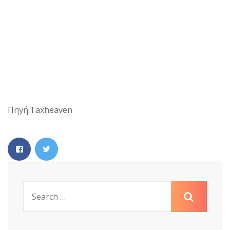
Πηγή:Taxheaven