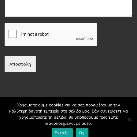
υ
ν
μ
υ
α
μ
*
ο
*
Αποστολή
Χρησιμοποιούμε cookies για να σας προσφέρουμε την
καλύτερη δυνατή εμπειρία στη σελίδα μας. Εάν συνεχίσετε να
Copyright © intax.gr All Rights Reserved. | Developed by
χρησιμοποιείτε τη σελίδα, θα υποθέσουμε πως είστε
Best Cybernetics
ικανοποιημένοι με αυτό.
Εντάξει
Όχι