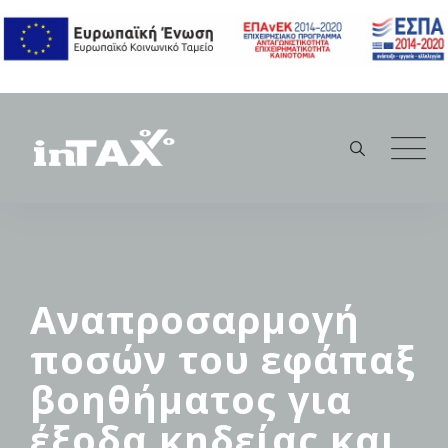
Skip
to
content
Αναπροσαρμογή
ποσών του εφάπαξ
βοηθήματος για
έξοδα κηδείας και