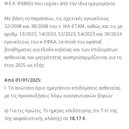
Φ.Ε.Κ. Β’6865) που ισχύει από την ίδια ημερομηνία.
Με βάση τα παραπάνω, τις σχετικές εγκυκλίους
32/2008 και 38/2008 του τ. ΙΚΑ-ΕΤΑΜ, καθώς και τις με
αριθμ. 13/2023, 14/2023, 52/2023, 54/2023 και 39/2024
εγκυκλίους του e-ΕΦΚΑ, τα ποσά του εφάπαξ
βοηθήματος για έξοδα κηδείας και των επιδομάτων
ασθενείας και μητρότητας αναπροσαρμόζονται για το
έτος 2025 ως εξής:
Από 01/01/2025:
Ι. Το ανώτατο όριο ημερήσιου επιδόματος ασθενείας
με τις προσαυξήσεις λόγω οικογενειακών βαρών:
α) Για τις πρώτες 15 ημέρες επιδότησης (το Τ.Η. της
3ης ασφαλιστικής κλάσης) σε
18,17 €.