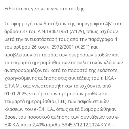
Ειδικότερα, γίνονται γνωστά τα εξής:
Σε εφαρμογή των διατάξεων της παραγράφου 4β’ του
άρθρου 37 του Α.Ν.1846/1951 (Α’179), όπως ισχύουν
μετά την αντικατάστασή τους από την παράγραφο 4
του άρθρου 26 του ν. 2972/2001 (Α’291) και
προβλέπουν ότι τα όρια των ημερησίων μισθών και
τα τεκμαρτά ημερομίσθια των ασφαλιστικών κλάσεων
αναπροσαρμόζονται κατά το ποσοστό της εκάστοτε
χορηγούμενης αύξησης στις συντάξεις του τ. Ι.Κ.Α.-
Ε.Τ.Α.Μ., σας γνωστοποιήθηκαν τα ισχύοντα, από
01.01.2025, νέα όρια των ημερησίων μισθών και
τεκμαρτά ημερομίσθια (Τ.Η.) των ασφαλιστικών
κλάσεων του e-Ε.Φ.Κ.Α., όπως αυτά διαμορφώθηκαν
βάσει του ποσοστού αύξησης των συντάξεων του e-
Ε.Φ.Κ.Α. κατά 2,40% (αριθμ. 53457/12.12.2024 Κ.Υ.Α. –