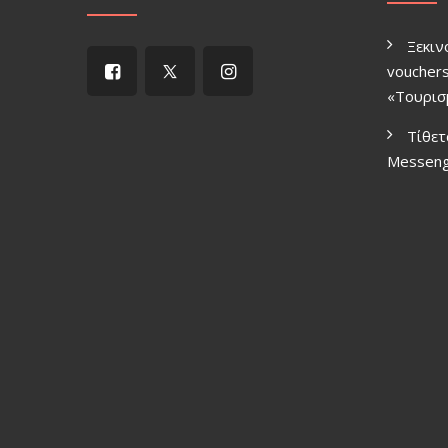
Ξεκιν
vouchers
«Τουρισ
Τίθετ
Μessen