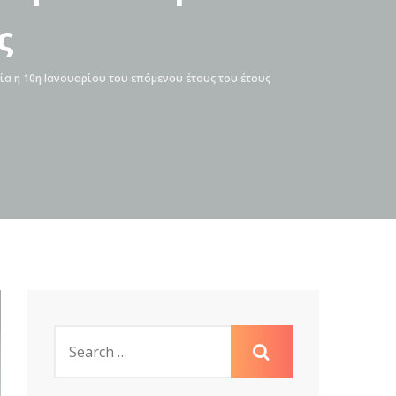
ς
α η 10η Ιανουαρίου του επόμενου έτους του έτους