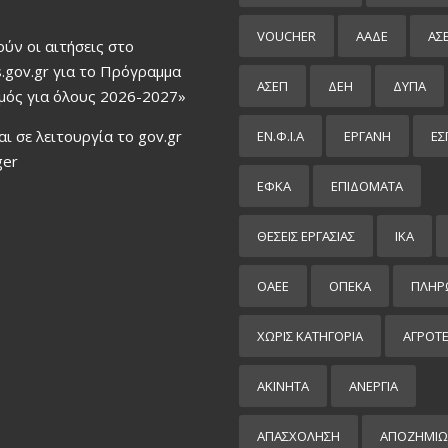
VOUCHER
ΑΑΔΕ
ΑΣ
ούν οι αιτήσεις στο
.gov.gr για το Πρόγραμμα
ΑΣΕΠ
ΔΕΗ
ΔΥΠΑ
μός για όλους 2026-2027»
αι σε λειτουργία το gov.gr
ΕΝ.Φ.Ι.Α
ΕΡΓΑΝΗ
ΕΣ
ger
ΕΦΚΑ
ΕΠΙΔΌΜΑΤΑ
ΘΕΣΕΙΣ ΕΡΓΑΣΙΑΣ
ΙΚΑ
ΟΑΕΕ
ΟΠΕΚΑ
ΠΛΗΡ
ΧΩΡΊΣ ΚΑΤΗΓΟΡΊΑ
ΑΓΡΟΤ
ΑΚΙΝΗΤΑ
ΑΝΕΡΓΙΑ
ΑΠΑΣΧΟΛΗΣΗ
ΑΠΟΖΗΜΙΩ