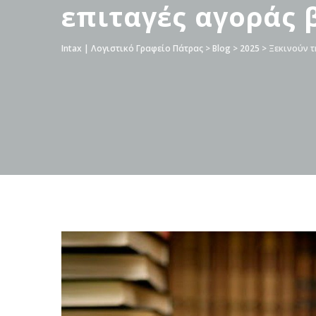
επιταγές αγοράς 
Intax | Λογιστικό Γραφείο Πάτρας
>
Blog
>
2025
>
Ξεκινούν τ