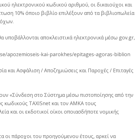
ικού ηλεκτρονικού κωδικού αριθμού, οι δικαιούχοι και
τωση 10% όποιο βιβλίο επιλέξουν από τα βιβλιοπωλεία
ρόχων.
α υποβάλλονται αποκλειστικά ηλεκτρονικά μέσω gov.gr,
lise/apozemioseis-kai-parokhes/epitages-agoras-biblion
σία και Ασφάλιση / Αποζημιώσεις και Παροχές / Επιταγές
έγουν «Σύνδεση στο Σύστημα μέσω πιστοποίησης από την
υς κωδικούς TAXISnet και τον ΑΜΚΑ τους
εία και οι εκδοτικοί οίκοι οποιασδήποτε νομικής
 οι πάροχοι του προηγούμενου έτους, αρκεί να