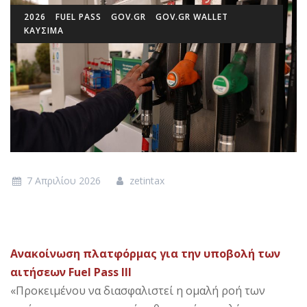
2026
FUEL PASS
GOV.GR
GOV.GR WALLET
ΚΑΎΣΙΜΑ
7 Απριλίου 2026
zetintax
Ανακοίνωση πλατφόρμας για την υποβολή των
αιτήσεων Fuel Pass III
«Προκειμένου να διασφαλιστεί η ομαλή ροή των