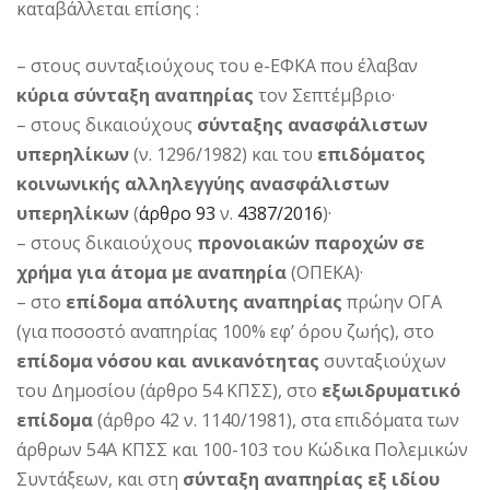
καταβάλλεται επίσης :
– στους συνταξιούχους του e-ΕΦΚΑ που έλαβαν
κύρια σύνταξη αναπηρίας
τον Σεπτέμβριο·
– στους δικαιούχους
σύνταξης ανασφάλιστων
υπερηλίκων
(ν. 1296/1982) και του
επιδόματος
κοινωνικής αλληλεγγύης ανασφάλιστων
υπερηλίκων
(
άρθρο 93
ν.
4387/2016
)·
– στους δικαιούχους
προνοιακών παροχών σε
χρήμα για άτομα με αναπηρία
(ΟΠΕΚΑ)·
– στο
επίδομα απόλυτης αναπηρίας
πρώην ΟΓΑ
(για ποσοστό αναπηρίας 100% εφ’ όρου ζωής), στο
επίδομα νόσου και ανικανότητας
συνταξιούχων
του Δημοσίου (άρθρο 54 ΚΠΣΣ), στο
εξωιδρυματικό
επίδομα
(άρθρο 42 ν. 1140/1981), στα επιδόματα των
άρθρων 54Α ΚΠΣΣ και 100-103 του Κώδικα Πολεμικών
Συντάξεων, και στη
σύνταξη αναπηρίας εξ ιδίου