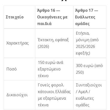
Άρθρο 16 —
Άρθρο 17 —
Στοιχείο
Οικογένειες με
Ευάλωτες
παιδιά
ομάδες
Ετήσια,
Έκτακτη, εφάπαξ
μόνιμη (από
Χαρακτήρας
(2026)
2025/2026
εφεξής)
150 ευρώ ανά
300 ευρώ (από
Ποσό
εξαρτώμενο
250)
τέκνο
Γονείς φορολ.
Συνταξιούχοι
κάτοικοι Ελλάδας
/ ΑμεΑ /
Δικαιούχοι
με εξαρτώμενα
ευάλωτες
τέκνα
ομάδες