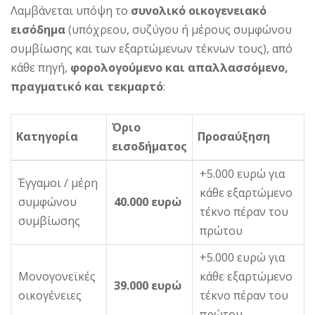
Λαμβάνεται υπόψη το
συνολικό οικογενειακό
εισόδημα
(υπόχρεου, συζύγου ή μέρους συμφώνου
συμβίωσης και των εξαρτώμενων τέκνων τους), από
κάθε πηγή,
φορολογούμενο και απαλλασσόμενο,
πραγματικό και τεκμαρτό
:
Όριο
Κατηγορία
Προσαύξηση
εισοδήματος
+5.000 ευρώ για
Έγγαμοι / μέρη
κάθε εξαρτώμενο
συμφώνου
40.000 ευρώ
τέκνο πέραν του
συμβίωσης
πρώτου
+5.000 ευρώ για
Μονογονεϊκές
κάθε εξαρτώμενο
39.000 ευρώ
οικογένειες
τέκνο πέραν του
πρώτου