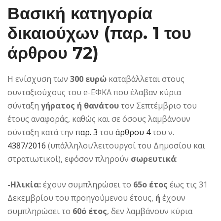
Βασική κατηγορία
δικαιούχων (παρ. 1 του
άρθρου 72)
Η ενίσχυση των
300 ευρώ
καταβάλλεται στους
συνταξιούχους του e-ΕΦΚΑ που έλαβαν κύρια
σύνταξη
γήρατος ή θανάτου
τον Σεπτέμβριο του
έτους αναφοράς, καθώς και σε όσους λαμβάνουν
σύνταξη κατά την
παρ. 3
του
άρθρου 4
του ν.
4387/2016
(υπάλληλοι/λειτουργοί του Δημοσίου και
στρατιωτικοί), εφόσον πληρούν
σωρευτικά
:
-Ηλικία:
έχουν συμπληρώσει το
65ο έτος
έως τις 31
Δεκεμβρίου του προηγούμενου έτους,
ή
έχουν
συμπληρώσει το
60ό έτος
, δεν λαμβάνουν κύρια