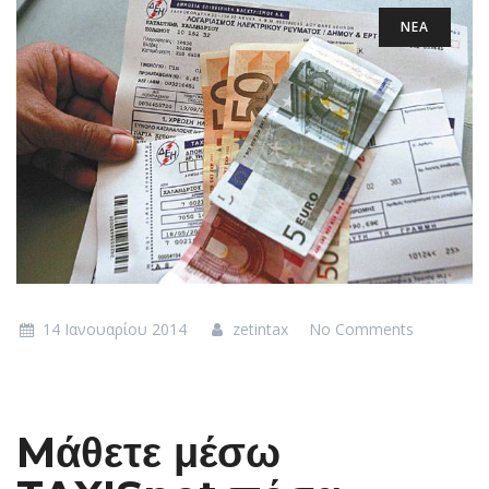
ΝΕΑ
14 Ιανουαρίου 2014
zetintax
No Comments
Mάθετε μέσω