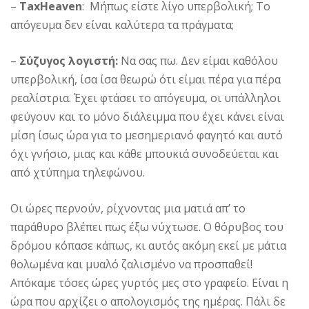
–
TaxHeaven
: Μήπως είστε λίγο υπερβολική; Το
απόγευμα δεν είναι καλύτερα τα πράγματα;
–
Σύζυγος λογιστή:
Να σας πω. Δεν είμαι καθόλου
υπερβολική, ίσα ίσα θεωρώ ότι είμαι πέρα για πέρα
ρεαλίστρια. Έχει φτάσει το απόγευμα, οι υπάλληλοι
φεύγουν και το μόνο διάλειμμα που έχει κάνει είναι
μίση ίσως ώρα για το μεσημεριανό φαγητό και αυτό
όχι γνήσιο, μιας και κάθε μπουκιά συνοδεύεται και
από χτύπημα τηλεφώνου.
Οι ώρες περνούν, ρίχνοντας μια ματιά απ’ το
παράθυρο βλέπει πως έξω νύχτωσε. Ο θόρυβος του
δρόμου κόπασε κάπως, κι αυτός ακόμη εκεί με μάτια
θολωμένα και μυαλό ζαλισμένο να προσπαθεί!
Απόκαμε τόσες ώρες γυρτός μες στο γραφείο. Είναι η
ώρα που αρχίζει ο απολογισμός της ημέρας. Πάλι δε