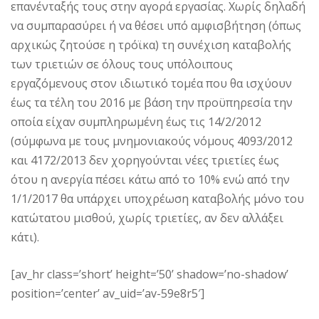
επανένταξής τους στην αγορά εργασίας. Χωρίς δηλαδή
να συμπαρασύρει ή να θέσει υπό αμφισβήτηση (όπως
αρχικώς ζητούσε η τρόϊκα) τη συνέχιση καταβολής
των τριετιών σε όλους τους υπόλοιπους
εργαζόμενους στον ιδιωτικό τομέα που θα ισχύουν
έως τα τέλη του 2016 με βάση την προϋπηρεσία την
οποία είχαν συμπληρωμένη έως τις 14/2/2012
(σύμφωνα με τους μνημονιακούς νόμους 4093/2012
και 4172/2013 δεν χορηγούνται νέες τριετίες έως
ότου η ανεργία πέσει κάτω από το 10% ενώ από την
1/1/2017 θα υπάρχει υποχρέωση καταβολής μόνο του
κατώτατου μισθού, χωρίς τριετίες, αν δεν αλλάξει
κάτι).
[av_hr class=’short’ height=’50’ shadow=’no-shadow’
position=’center’ av_uid=’av-59e8r5′]