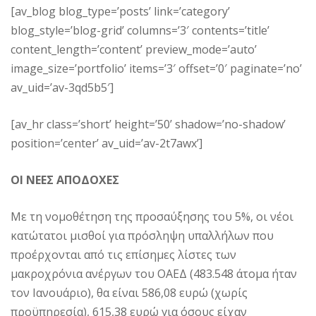
[av_blog blog_type=’posts’ link=’category’
blog_style=’blog-grid’ columns=’3′ contents=’title’
content_length=’content’ preview_mode=’auto’
image_size=’portfolio’ items=’3′ offset=’0′ paginate=’no’
av_uid=’av-3qd5b5′]
[av_hr class=’short’ height=’50’ shadow=’no-shadow’
position=’center’ av_uid=’av-2t7awx’]
ΟΙ ΝΕΕΣ ΑΠΟΔΟΧΕΣ
Με τη νομοθέτηση της προσαύξησης του 5%, οι νέοι
κατώτατοι μισθοί για πρόσληψη υπαλλήλων που
προέρχονται από τις επίσημες λίστες των
μακροχρόνια ανέργων του ΟΑΕΔ (483.548 άτομα ήταν
τον Ιανουάριο), θα είναι 586,08 ευρώ (χωρίς
προϋπηρεσία), 615,38 ευρώ για όσους είχαν