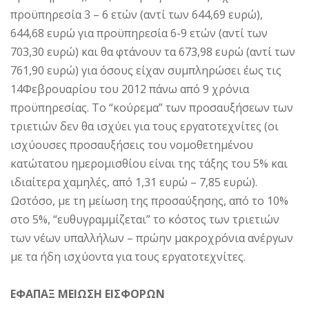
προϋπηρεσία 3 – 6 ετών (αντί των 644,69 ευρώ),
644,68 ευρώ για προϋπηρεσία 6-9 ετών (αντί των
703,30 ευρώ) και θα φτάνουν τα 673,98 ευρώ (αντί των
761,90 ευρώ) για όσους είχαν συμπληρώσει έως τις
14Φεβρουαρίου του 2012 πάνω από 9 χρόνια
προϋπηρεσίας. Το “κούρεμα” των προσαυξήσεων των
τριετιών δεν θα ισχύει για τους εργατοτεχνίτες (οι
ισχύουσες προσαυξήσεις του νομοθετημένου
κατώτατου ημερομισθίου είναι της τάξης του 5% και
ιδιαίτερα χαμηλές, από 1,31 ευρώ – 7,85 ευρώ).
Ωστόσο, με τη μείωση της προσαύξησης, από το 10%
στο 5%, “ευθυγραμμίζεται” το κόστος των τριετιών
των νέων υπαλλήλων – πρώην μακροχρόνια ανέργων
με τα ήδη ισχύοντα για τους εργατοτεχνίτες.
ΕΦΑΠΑΞ ΜΕΙΩΣΗ ΕΙΣΦΟΡΩΝ