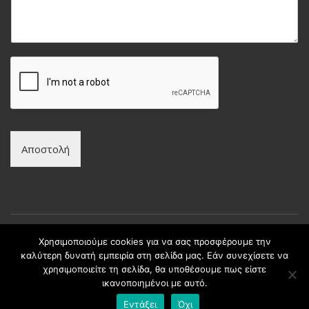
υ
ν
μ
υ
α
μ
*
ο
*
Αποστολή
Χρησιμοποιούμε cookies για να σας προσφέρουμε την
καλύτερη δυνατή εμπειρία στη σελίδα μας. Εάν συνεχίσετε να
Copyright © intax.gr All Rights Reserved. | Developed by
χρησιμοποιείτε τη σελίδα, θα υποθέσουμε πως είστε
Best Cybernetics
ικανοποιημένοι με αυτό.
Εντάξει
Όχι