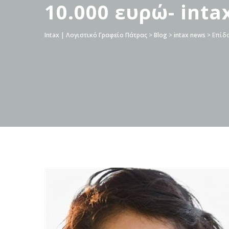
10.000 ευρώ- inta
Intax | Λογιστικό Γραφείο Πάτρας
>
Blog
>
intax news
>
Επίδο