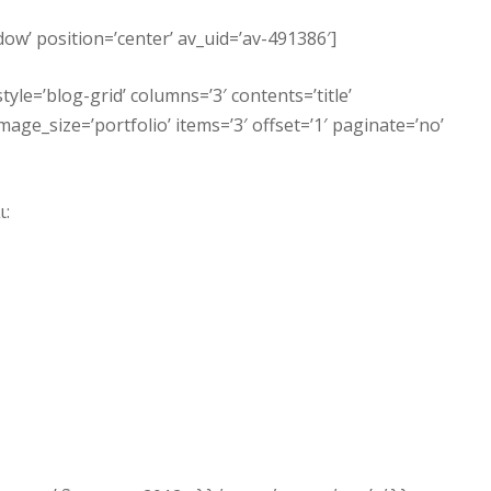
ow’ position=’center’ av_uid=’av-491386′]
tyle=’blog-grid’ columns=’3′ contents=’title’
ge_size=’portfolio’ items=’3′ offset=’1′ paginate=’no’
ι: