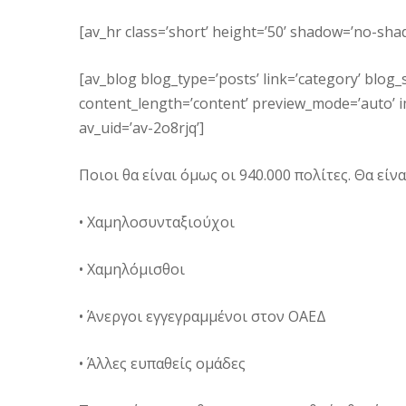
[av_hr class=’short’ height=’50’ shadow=’no-shad
[av_blog blog_type=’posts’ link=’category’ blog_s
content_length=’content’ preview_mode=’auto’ ima
av_uid=’av-2o8rjq’]
Ποιοι θα είναι όμως οι 940.000 πολίτες. Θα είνα
• Χαμηλοσυνταξιούχοι
• Χαμηλόμισθοι
• Άνεργοι εγγεγραμμένοι στον ΟΑΕΔ
• Άλλες ευπαθείς ομάδες