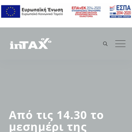
Skip
to
content
Από τις 14.30 το
μεσημέρι της