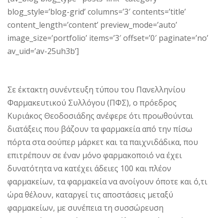
blog_style=’blog-grid’ columns=’3′ contents=’title’
content_length=’content’ preview_mode=’auto’
image_size=’portfolio’ items=’3′ offset=’0′ paginate=’no’
av_uid=’av-25uh3b’]
Σε έκτακτη συνέντευξη τύπου του Πανελληνίου
Φαρμακευτικού Συλλόγου (ΠΦΣ), ο πρόεδρος
Κυριάκος Θεοδοσιάδης ανέφερε ότι προωθούνται
διατάξεις που βάζουν τα φαρμακεία από την πίσω
πόρτα στα σούπερ μάρκετ και τα παιχνιδάδικα, που
επιτρέπουν σε έναν μόνο φαρμακοποιό να έχει
δυνατότητα να κατέχει άδειες 100 και πλέον
φαρμακείων, τα φαρμακεία να ανοίγουν όποτε και ό,τι
ώρα θέλουν, καταργεί τις αποστάσεις μεταξύ
φαρμακείων, με συνέπεια τη συσσώρευση