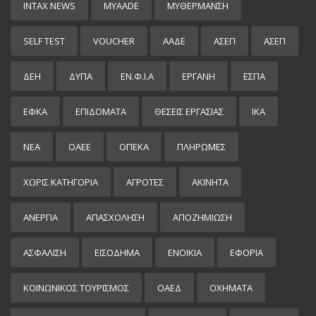
INTAX NEWS
MYAADE
MYΘΈΡΜΑΝΣΗ
SELF TEST
VOUCHER
ΑΑΔΕ
ΑΣΕΠ
ΑΣΕΠ
ΔΕΗ
ΔΥΠΑ
ΕΝ.Φ.Ι.Α
ΕΡΓΑΝΗ
ΕΣΠΑ
ΕΦΚΑ
ΕΠΙΔΌΜΑΤΑ
ΘΕΣΕΙΣ ΕΡΓΑΣΙΑΣ
ΙΚΑ
ΝΕΑ
ΟΑΕΕ
ΟΠΕΚΑ
ΠΛΗΡΩΜΕΣ
ΧΩΡΊΣ ΚΑΤΗΓΟΡΊΑ
ΑΓΡΟΤΕΣ
ΑΚΙΝΗΤΑ
ΑΝΕΡΓΙΑ
ΑΠΑΣΧΟΛΗΣΗ
ΑΠΟΖΗΜΙΩΣΗ
ΑΣΦΑΛΙΣΗ
ΕΙΣΌΔΗΜΑ
ΕΝΟΙΚΙΑ
ΕΦΟΡΙΑ
ΚΟΙΝΩΝΙΚΟΣ ΤΟΥΡΙΣΜΟΣ
ΟΑΕΔ
ΟΧΗΜΑΤΑ