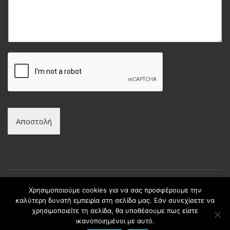
ν
*
ώ
υ
ν
μ
υ
α
μ
*
ο
*
Αποστολή
Χρησιμοποιούμε cookies για να σας προσφέρουμε την
καλύτερη δυνατή εμπειρία στη σελίδα μας. Εάν συνεχίσετε να
Copyright © intax.gr All Rights Reserved. | Developed by
χρησιμοποιείτε τη σελίδα, θα υποθέσουμε πως είστε
Best Cybernetics
ικανοποιημένοι με αυτό.