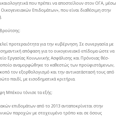
δικαι­ολογητικά που πρέπει να αποστείλουν στον ΟΓΑ, μέσω
ς Οικογενειακών Επιδομάτων», που είναι διαθέσιμη στην
).
 Βρούτσης:
ελεί προτεραιότητα για την κυ­βέρνηση. Σε συνεργασία με
η­μαντική απόφαση για το οικογενειακό επίδομα ώστε να
είο Εργασίας Κοινωνικής Ασφάλισης και Πρόνοιας θέσ­
το οποίο αναμορφώθηκε το καθεσ­τώς των προϋφιστάμενων,
κοπό τον εξορθολογισμό και την αντικατάστασή τους από
ρώτο παιδί, με εισοδηματικά κριτήρια.
φη Μπέκου τόνισε τα εξής:
ακών επιδομάτων από το 2013 ανταποκρίνεται στην
νικών παρο­χών με στοχευμένο τρόπο και σε όσους