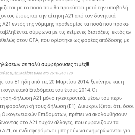
ζεται με το ποσό που θα προκύπτει μετά την υποβολή
ντος έτους και την αίτηση Α21 από τον δυνητικά
 Α21 εντός της νόμιμης προθεσμίας τα ποσά που προκα­
βληθέντα, σύμφωνα με τις κεί­μενες διατάξεις, εκτός αν
ειοθελώς στον ΟΓΑ, που ορίστηκε ως φορέας απόδοσης με
ηλές τιμές!!!Καλέστε τώρα στο 2610-240.120
 του Ε1 ήδη από τις 20 Μαρτίου 2014, ξεκίνησε και η
ικο­γενειακά Επιδόματα του έτους 2014. Οι
τηση-δήλωση Α21 μόνο ηλεκτρονικά, μέσω του περι­
η φορολογική τους δή­λωση (Ε1). Διευκρινίζεται ότι, όσοι
ση Οικογενειακών Επιδομάτων, πρέπει να ακολουθήσουν
ώνοντας στο Α21 τυχόν αλλαγές, που εμφανίζουν τα
 Α21, οι ενδιαφερόμενοι μπο­ρούν να ενημερώνονται για