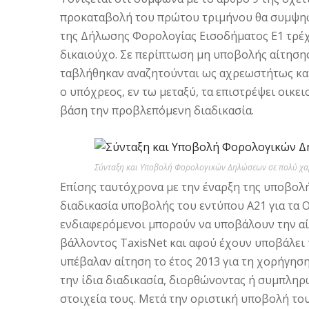
προκαταβολή του πρώτου τριμήνου θα συμψηφί
της Δήλωσης Φορολογίας Εισοδήματος Ε1 τρέχο
δικαιούχο. Σε περίπτωση μη υποβολής αίτησης
ταβλήθηκαν αναζητούνται ως αχρεωστήτως κατα
ο υπόχρεος, εν τω μεταξύ, τα επιστρέψει οικ
βάση την προβλεπόμενη δια­δικασία.
Σύνταξη και Υποβολή Φορολογικών Δηλώσεων σε πολύ χαμ
Επίσης ταυτόχρονα με την έναρξη της υποβολής
διαδικασία υποβολής του εντύπου Α21 για τα Ο
ενδιαφερόμενοι μπορούν να υποβάλουν την αί
βάλλοντος TaxisNet και αφού έχουν υποβάλει τ
υπέβαλαν αίτηση το έτος 2013 για τη χο­ρήγη
την ίδια διαδικα­σία, διορθώνοντας ή συμπληρ
στοιχεία τους. Μετά την οριστική υποβολή του