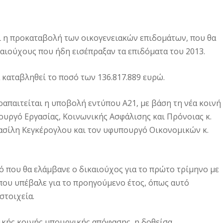
 η προκαταβολή των οικογε­νειακών επιδομάτων, που θα
αι­ούχους που ήδη εισέπραξαν τα επιδόματα του 2013.
α καταβληθεί το ποσό των 136.817.889 ευρώ.
απαιτείται η υποβολή εντύ­που Α21, με βάση τη νέα κοινή
υργό Εργασίας, Κοινωνικής Ασφάλισης και Πρόνοιας κ.
ασίλη Κεγκέρογλου και τον υφυπουργό Οικο­νομικών κ.
ό που θα ελάμβανε ο δικαιούχος για το πρώτο τρίμηνο με
ου υπέβαλε για το προηγούμενο έτος, όπως αυτό
στοιχεία.
ικής κοινής υπουργικής απόφα­σης, η δοθείσα