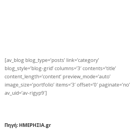
[av_blog blog_type=’posts’ link=’category’
blog_style=’blog-grid’ columns=’3′ contents=’title’
content_length=’content’ preview_mode=’auto’
image_size=’portfolio’ items=’3′ offset=’0′ paginate=’no’
av_uid=’av-rigyp9′]
Πηγή: ΗΜΕΡΗΣΙΑ.gr