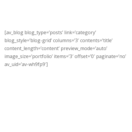
[av_blog blog_type=’posts’ link=’category’
blog_style=’blog-grid’ columns=’3′ contents=’title’
content_length=’content’ preview_mode=’auto’
image_size=’portfolio’ items=’3′ offset=’0′ paginate=’no’
av_uid=’av-wh9fp9′]