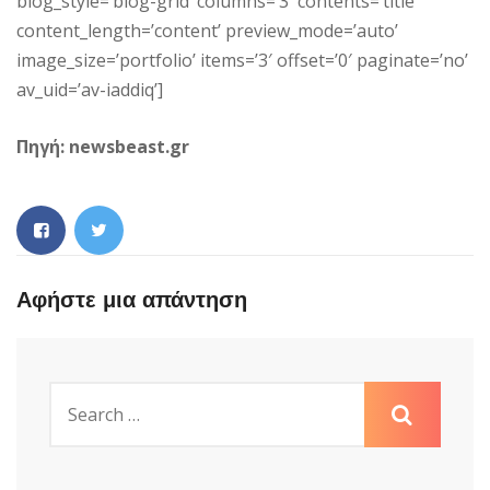
blog_style=’blog-grid’ columns=’3′ contents=’title’
content_length=’content’ preview_mode=’auto’
image_size=’portfolio’ items=’3′ offset=’0′ paginate=’no’
av_uid=’av-iaddiq’]
Πηγή: newsbeast.gr
Αφήστε μια απάντηση