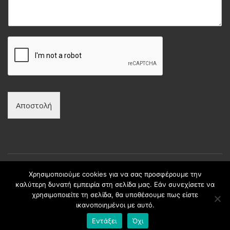
υ
ν
μ
υ
α
μ
*
ο
*
Αποστολή
Χρησιμοποιούμε cookies για να σας προσφέρουμε την
καλύτερη δυνατή εμπειρία στη σελίδα μας. Εάν συνεχίσετε να
Copyright © intax.gr All Rights Reserved. | Developed by
χρησιμοποιείτε τη σελίδα, θα υποθέσουμε πως είστε
Best Cybernetics
ικανοποιημένοι με αυτό.
Εντάξει
Όχι