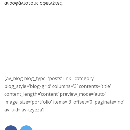
ανασφάλιστους οφειλέτες.
[av_blog blog_type=’posts’ link=’category’
blog_style=’blog-grid’ columns=’3′ contents=’title’
content_length=’content’ preview_mode=’auto’
image_size=’portfolio’ items=’3′ offset=’0′ paginate=’no’
av_uid=’av-tzyeza’]