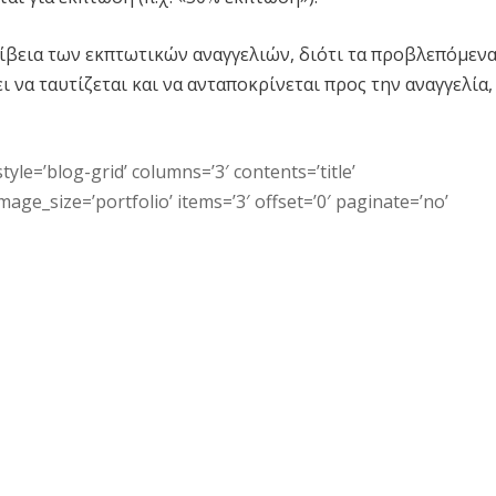
ρίβεια των εκπτωτικών αναγγελιών, διότι τα προβλεπόμεν
 να ταυτίζεται και να ανταποκρίνεται προς την αναγγελία,
tyle=’blog-grid’ columns=’3′ contents=’title’
ge_size=’portfolio’ items=’3′ offset=’0′ paginate=’no’