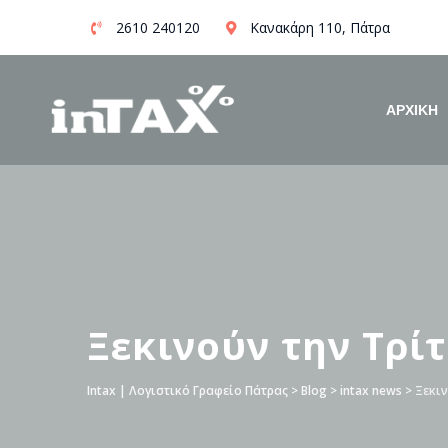
Skip
2610 240120
Κανακάρη 110, Πάτρα
to
content
ΑΡΧΙΚΗ
Ξεκινούν την Τρίτ
Intax | Λογιστικό Γραφείο Πάτρας
>
Blog
>
intax news
>
Ξεκιν