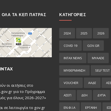
Ε ΟΛΑ ΤΑ ΚΕΠ ΠΑΤΡΑΣ
ΚΑΤΗΓΟΡΙΕΣ
2024
2025
2026
COVID 19
GOV.GR
INTAX NEWS
MYAADE
INTAX
MYΘΈΡΜΑΝΣΗ
SELF TEST
VOUCHER
ΑΑΔΕ
ΑΣ
ούν οι αιτήσεις στο
.gov.gr για το Πρόγραμμα
ΑΣΕΠ
ΔΕΗ
ΔΥΠΑ
μός για όλους 2026-2027»
αι σε λειτουργία το gov.gr
ΕΝ.Φ.Ι.Α
ΕΡΓΑΝΗ
ΕΣ