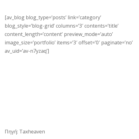
[av_blog blog_type=’posts’ link=’category’
blog_style=’blog-grid’ columns=’3′ contents=’title’
content_length=’content’ preview_mode=’auto’
image_size=’portfolio’ items=’3′ offset=’0′ paginate=’no’
av_uid=’av-n7yzaq’]
Πηγή: Taxheaven