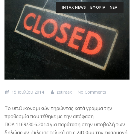
INTAX NEWS
ΕΦΟΡΙΑ
ΝΕΑ
15 Ιουλίου 2014
zetintax
No Comments
Το υπ.Οικονομικών τηρώντας κατά γράμμα την
προθεσμία που τέθηκε με την απόφαση
ΠΟΛ.1169/30.6.2014 για παράταση στην υποβολή των
δηλώσεων, έκλεισε τελικά στις 24:00μμ την εφαρμογή