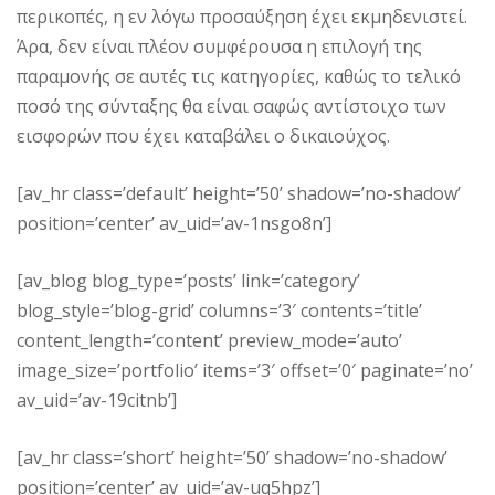
περικοπές, η εν λόγω προσαύξηση έχει εκμηδενιστεί.
Άρα, δεν είναι πλέον συμφέρουσα η επιλογή της
παραμονής σε αυτές τις κατηγορίες, καθώς το τελικό
ποσό της σύνταξης θα είναι σαφώς αντίστοιχο των
εισφορών που έχει καταβάλει ο δικαιούχος.
[av_hr class=’default’ height=’50’ shadow=’no-shadow’
position=’center’ av_uid=’av-1nsgo8n’]
[av_blog blog_type=’posts’ link=’category’
blog_style=’blog-grid’ columns=’3′ contents=’title’
content_length=’content’ preview_mode=’auto’
image_size=’portfolio’ items=’3′ offset=’0′ paginate=’no’
av_uid=’av-19citnb’]
[av_hr class=’short’ height=’50’ shadow=’no-shadow’
position=’center’ av_uid=’av-uq5hpz’]