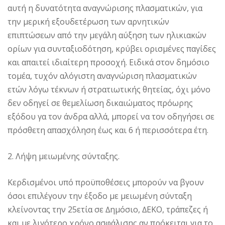
αυτή η δυνατότητα αναγνώρισης πλασματικών, για
την μερική εξουδετέρωση των αρνητικών
επιπτώσεων από την μεγάλη αύξηση των ηλικιακών
ορίων για συνταξιοδότηση, κρύβει ορισμένες παγίδες
και απαιτεί ιδιαίτερη προσοχή. Ειδικά στον δημόσιο
τομέα, τυχόν αλόγιστη αναγνώριση πλασματικών
ετών λόγω τέκνων ή στρατιωτικής θητείας, όχι μόνο
δεν οδηγεί σε θεμελίωση δικαιώματος πρόωρης
εξόδου γα τον άνδρα αλλά, μπορεί να τον οδηγήσει σε
πρόσθετη απασχόληση έως και 6 ή περισσότερα έτη.
2. Λήψη μειωμένης σύνταξης.
Kερδισµένοι υπό προϋποθέσεις µπορούν να βγουν
όσοι επιλέγουν την έξοδο µε µειωµένη σύνταξη
κλείνοντας την 25ετία σε ∆ηµόσιο, ∆ΕΚΟ, τράπεζες ή
και µε λιγότερο χρόνο ασφάλισης αν πρόκειται για το