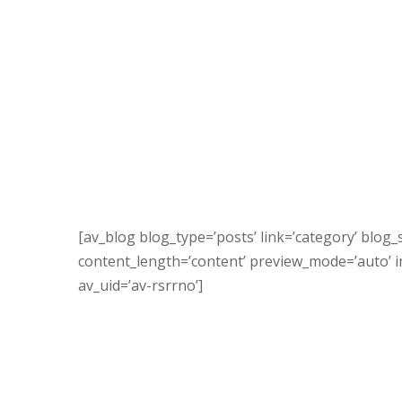
[av_blog blog_type=’posts’ link=’category’ blog_s
content_length=’content’ preview_mode=’auto’ ima
av_uid=’av-rsrrno’]