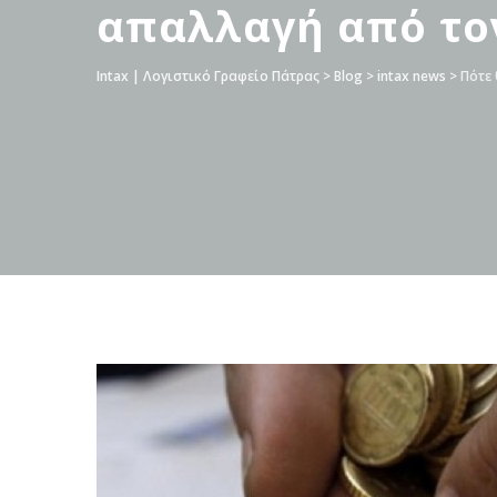
απαλλαγή από το
Intax | Λογιστικό Γραφείο Πάτρας
>
Blog
>
intax news
>
Πότε 