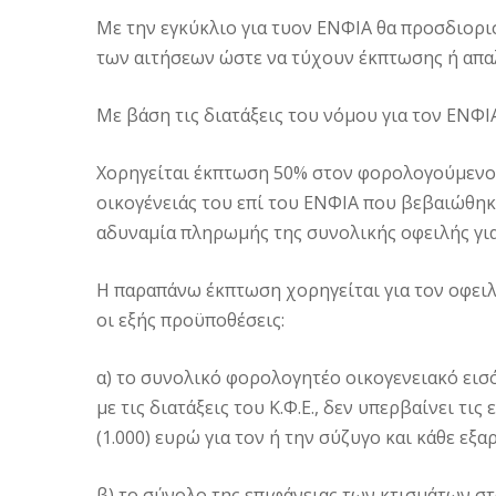
Με την εγκύκλιο για τυον ΕΝΦΙΑ θα προσδιορι
των αιτήσεων ώστε να τύχουν έκπτωσης ή απα
Με βάση τις διατάξεις του νόμου για τον ΕΝΦΙ
Χορηγείται έκπτωση 50% στον φορολογούμενο, 
οικογένειάς του επί του ΕΝΦΙΑ που βεβαιώθη
αδυναμία πληρωμής της συνολικής οφειλής για 
Η παραπάνω έκπτωση χορηγείται για τον οφει
οι εξής προϋποθέσεις:
α) το συνολικό φορολογητέο οικογενειακό ει
με τις διατάξεις του Κ.Φ.Ε., δεν υπερβαίνει τι
(1.000) ευρώ για τον ή την σύζυγο και κάθε εξ
β) το σύνολο της επιφάνειας των κτισμάτων σ