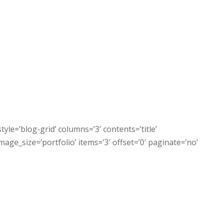
tyle=’blog-grid’ columns=’3′ contents=’title’
ge_size=’portfolio’ items=’3′ offset=’0′ paginate=’no’