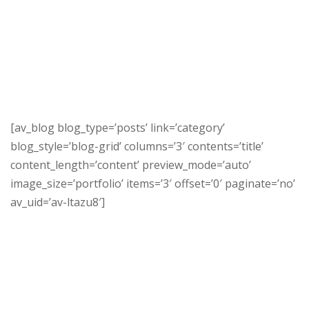
[av_blog blog_type=’posts’ link=’category’
blog_style=’blog-grid’ columns=’3′ contents=’title’
content_length=’content’ preview_mode=’auto’
image_size=’portfolio’ items=’3′ offset=’0′ paginate=’no’
av_uid=’av-ltazu8′]