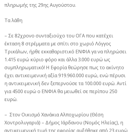
πληρωμής της 29ης Αυγούστου.
Τα λάθη
– Σε 82χρονο συνταξιούχο του ΟΓΑ που κατέχει
έκταση 8 στρέμματα με σπίτι στο χωριό Λόγγος
Τρικάλων, ήρθε εκκαθαριστικό ΕΝΦΙΑ γα να πληρώσει
1.415 ευρώ κύριο φόρο και άλλα 3.000 ευρώ ως
συμπληρωματικό! Η Εφορία θεώρησε πως το ακίνητο
έχει αντικειμενική αξία 919.960.000 ευρώ, ενώ πέρυσι
η αντικειμενική δεν ξεπερνούσε τα 100.000 ευρώ. Αντί
για 4500 ευρώ ο ΕΝΦΙΑ θα μειωθεί σε περίπου 250
ευρώ.
– Στον Οικισμό Χανάκια Αλποχωρίου (Θέση
Χοντρολυγαριά) – Δήμος Ιάρδανου (Νομός Ηλείας), η
αντικειμενική τιμή της εφορίας αυξήθηκε από 23 ευρώ