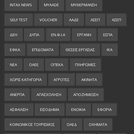
INTAX NEWS
MYAADE
MYΘΈΡΜΑΝΣΗ
SELF TEST
VOUCHER
ΑΑΔΕ
ΑΣΕΠ
ΑΣΕΠ
ΔΕΗ
ΔΥΠΑ
ΕΝ.Φ.Ι.Α
ΕΡΓΑΝΗ
ΕΣΠΑ
ΕΦΚΑ
ΕΠΙΔΌΜΑΤΑ
ΘΕΣΕΙΣ ΕΡΓΑΣΙΑΣ
ΙΚΑ
ΝΕΑ
ΟΑΕΕ
ΟΠΕΚΑ
ΠΛΗΡΩΜΕΣ
ΧΩΡΊΣ ΚΑΤΗΓΟΡΊΑ
ΑΓΡΟΤΕΣ
ΑΚΙΝΗΤΑ
ΑΝΕΡΓΙΑ
ΑΠΑΣΧΟΛΗΣΗ
ΑΠΟΖΗΜΙΩΣΗ
ΑΣΦΑΛΙΣΗ
ΕΙΣΌΔΗΜΑ
ΕΝΟΙΚΙΑ
ΕΦΟΡΙΑ
ΚΟΙΝΩΝΙΚΟΣ ΤΟΥΡΙΣΜΟΣ
ΟΑΕΔ
ΟΧΗΜΑΤΑ