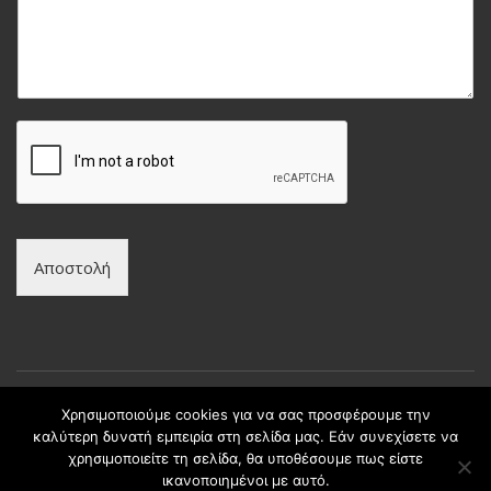
l
π
ν
*
ώ
υ
ν
μ
υ
α
μ
*
ο
*
Αποστολή
Χρησιμοποιούμε cookies για να σας προσφέρουμε την
καλύτερη δυνατή εμπειρία στη σελίδα μας. Εάν συνεχίσετε να
Copyright © intax.gr All Rights Reserved. | Developed by
χρησιμοποιείτε τη σελίδα, θα υποθέσουμε πως είστε
Best Cybernetics
ικανοποιημένοι με αυτό.