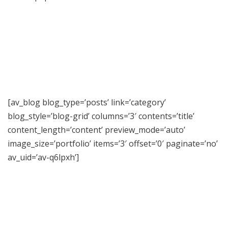
[av_blog blog_type=’posts’ link=’category’
blog_style=’blog-grid’ columns=’3′ contents=’title’
content_length=’content’ preview_mode=’auto’
image_size=’portfolio’ items=’3′ offset=’0′ paginate=’no’
av_uid=’av-q6lpxh’]