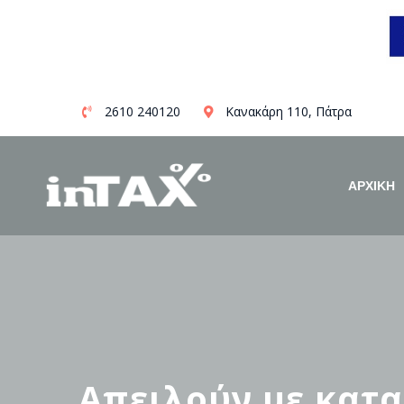
Skip
2610 240120
Κανακάρη 110, Πάτρα
to
content
ΑΡΧΙΚΗ
Απειλούν με κατα