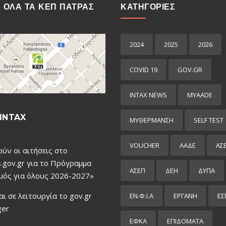
Ε ΟΛΑ ΤΑ ΚΕΠ ΠΑΤΡΑΣ
ΚΑΤΗΓΟΡΙΕΣ
2024
2025
2026
COVID 19
GOV.GR
INTAX NEWS
MYAADE
INTAX
MYΘΈΡΜΑΝΣΗ
SELF TEST
VOUCHER
ΑΑΔΕ
ΑΣ
ούν οι αιτήσεις στο
.gov.gr για το Πρόγραμμα
ΑΣΕΠ
ΔΕΗ
ΔΥΠΑ
μός για όλους 2026-2027»
αι σε λειτουργία το gov.gr
ΕΝ.Φ.Ι.Α
ΕΡΓΑΝΗ
ΕΣ
ger
ΕΦΚΑ
ΕΠΙΔΌΜΑΤΑ