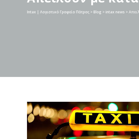
Intax | Λογιστικό Γραφείο Πάτρας
>
Blog
>
intax news
>
Απειλ