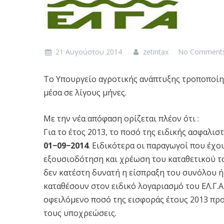
21 Αυγούστου 2014
zetintax
No Comment
Το Υπουργείο αγροτικής ανάπτυξης τροποποίησ
μέσα σε λίγους μήνες.
Με την νέα απόφαση ορίζεται πλέον ότι :
Για το έτος 2013, το ποσό της ειδικής ασφαλισ
01−09−2014
. Ειδικότερα οι παραγωγοί που έχο
εξουσιοδότηση και χρέωση του καταθετικού το
δεν κατέστη δυνατή η είσπραξη του συνόλου ή 
καταθέσουν στον ειδικό λογαριασμό του ΕΛ.Γ.Α
οφειλόμενο ποσό της εισφοράς έτους 2013 πρ
τους υποχρεώσεις.