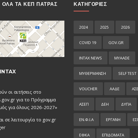
Ε ΟΛΑ ΤΑ ΚΕΠ ΠΑΤΡΑΣ
ΚΑΤΗΓΟΡΙΕΣ
2024
2025
2026
COVID 19
GOV.GR
INTAX NEWS
MYAADE
INTAX
MYΘΈΡΜΑΝΣΗ
SELF TEST
VOUCHER
ΑΑΔΕ
ΑΣ
ούν οι αιτήσεις στο
.gov.gr για το Πρόγραμμα
ΑΣΕΠ
ΔΕΗ
ΔΥΠΑ
μός για όλους 2026-2027»
αι σε λειτουργία το gov.gr
ΕΝ.Φ.Ι.Α
ΕΡΓΑΝΗ
ΕΣ
ger
ΕΦΚΑ
ΕΠΙΔΌΜΑΤΑ