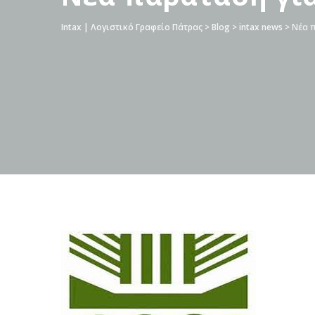
Intax | Λογιστικό Γραφείο Πάτρας
>
Blog
>
intax news
>
Νέα π