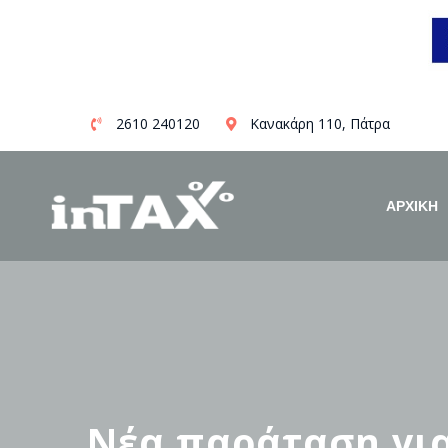
Skip
2610 240120
Κανακάρη 110, Πάτρα
to
content
ΑΡΧΙΚΗ
Νέα παράταση για