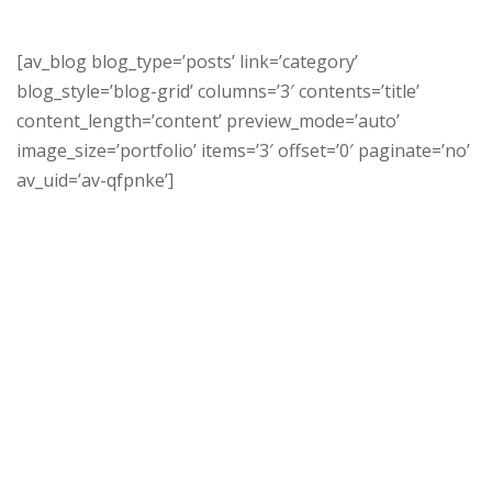
[av_blog blog_type=’posts’ link=’category’
blog_style=’blog-grid’ columns=’3′ contents=’title’
content_length=’content’ preview_mode=’auto’
image_size=’portfolio’ items=’3′ offset=’0′ paginate=’no’
av_uid=’av-qfpnke’]