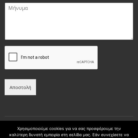
a
τ
Μ
i
ε
ή
l
π
ν
*
ώ
υ
ν
μ
υ
α
μ
*
ο
*
Αποστολή
Χρησιμοποιούμε cookies για να σας προσφέρουμε την
καλύτερη δυνατή εμπειρία στη σελίδα μας. Εάν συνεχίσετε να
Copyright © intax.gr All Rights Reserved. | Developed by