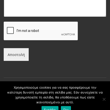
ώ
υ
ν
μ
υ
α
μ
*
ο
*
Αποστολή
Χρησιμοποιούμε cookies για να σας προσφέρουμε την
καλύτερη δυνατή εμπειρία στη σελίδα μας. Εάν συνεχίσετε να
Copyright © intax.gr All Rights Reserved. | Developed by
χρησιμοποιείτε τη σελίδα, θα υποθέσουμε πως είστε
Best Cybernetics
ικανοποιημένοι με αυτό.
Εντάξει
Όχι