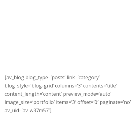
[av_blog blog_type=’posts’ link=’category’
blog_style=’blog-grid’ columns=’3′ contents=’title’
content_length=’content’ preview_mode=’auto’
image_size=’portfolio’ items=’3′ offset=’0′ paginate=’no’
av_uid=’av-w37m57′]