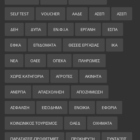
SELF TEST
VOUCHER
ΑΑΔΕ
ΑΣΕΠ
ΑΣΕΠ
ΔΕΗ
ΔΥΠΑ
ΕΝ.Φ.Ι.Α
ΕΡΓΑΝΗ
ΕΣΠΑ
ΕΦΚΑ
ΕΠΙΔΌΜΑΤΑ
ΘΕΣΕΙΣ ΕΡΓΑΣΙΑΣ
ΙΚΑ
ΝΕΑ
ΟΑΕΕ
ΟΠΕΚΑ
ΠΛΗΡΩΜΕΣ
ΧΩΡΊΣ ΚΑΤΗΓΟΡΊΑ
ΑΓΡΟΤΕΣ
ΑΚΙΝΗΤΑ
ΑΝΕΡΓΙΑ
ΑΠΑΣΧΟΛΗΣΗ
ΑΠΟΖΗΜΙΩΣΗ
ΑΣΦΑΛΙΣΗ
ΕΙΣΌΔΗΜΑ
ΕΝΟΙΚΙΑ
ΕΦΟΡΙΑ
ΚΟΙΝΩΝΙΚΟΣ ΤΟΥΡΙΣΜΟΣ
ΟΑΕΔ
ΟΧΗΜΑΤΑ
ΠΑΡΑΤΑΣΕΙΣ-ΠΡΟΘΕΣΜΙΕΣ
ΠΡΟΚΉΡΥΞΗ
ΣΥΝΤΑΞΕΙΣ