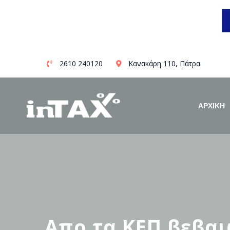
Skip
2610 240120
Κανακάρη 110, Πάτρα
to
content
ΑΡΧΙΚΗ
Απο τα ΚΕΠ βεβαι