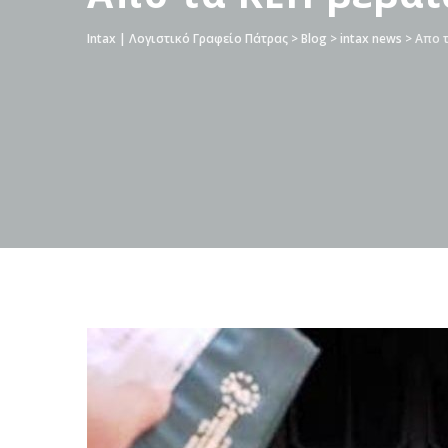
Intax | Λογιστικό Γραφείο Πάτρας
>
Blog
>
intax news
>
Απο τ