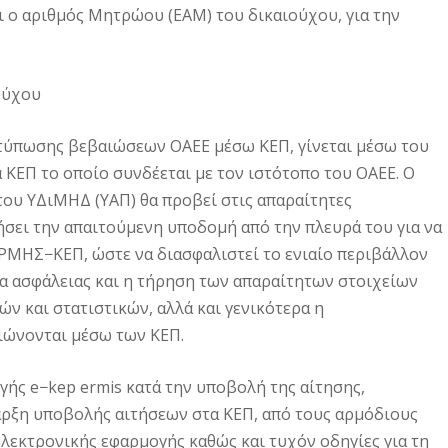
ι ο αριθμός Μητρώου (ΕΑΜ) του δικαιούχου, για την
ούχου
εκτύπωσης βεβαιώσεων ΟΑΕΕ μέσω ΚΕΠ, γίνεται μέσω του
ΕΠ το οποίο συνδέεται με τον ιστότοπο του ΟΑΕΕ. Ο
του ΥΔιΜΗΔ (ΥΑΠ) θα προβεί στις απαραίτητες
σει την απαιτούμενη υποδομή από την πλευρά του για να
ΕΡΜΗΣ−ΚΕΠ, ώστε να διασφαλιστεί το ενιαίο περιβάλλον
α ασφάλειας και η τήρηση των απαραίτητων στοιχείων
 και στατιστικών, αλλά και γενικότερα η
ώνονται μέσω των ΚΕΠ.
ής e−kep ermis κατά την υποβολή της αίτησης,
ναρξη υποβολής αιτήσεων στα ΚΕΠ, από τους αρμόδιους
ηλεκτρονικής εφαρμογής καθώς και τυχόν οδηγίες για τη