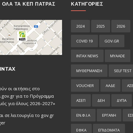
Ε ΟΛΑ ΤΑ ΚΕΠ ΠΑΤΡΑΣ
ΚΑΤΗΓΟΡΙΕΣ
2024
2025
2026
COVID 19
GOV.GR
INTAX NEWS
MYAADE
INTAX
MYΘΈΡΜΑΝΣΗ
SELF TEST
VOUCHER
ΑΑΔΕ
ΑΣ
ούν οι αιτήσεις στο
.gov.gr για το Πρόγραμμα
ΑΣΕΠ
ΔΕΗ
ΔΥΠΑ
μός για όλους 2026-2027»
αι σε λειτουργία το gov.gr
ΕΝ.Φ.Ι.Α
ΕΡΓΑΝΗ
ΕΣ
ger
ΕΦΚΑ
ΕΠΙΔΌΜΑΤΑ