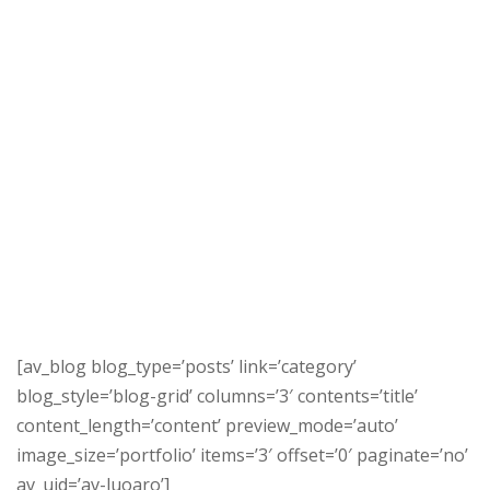
[av_blog blog_type=’posts’ link=’category’
blog_style=’blog-grid’ columns=’3′ contents=’title’
content_length=’content’ preview_mode=’auto’
image_size=’portfolio’ items=’3′ offset=’0′ paginate=’no’
av_uid=’av-luoaro’]