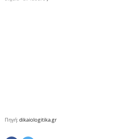
Πηγή:
dikaiologitika.gr