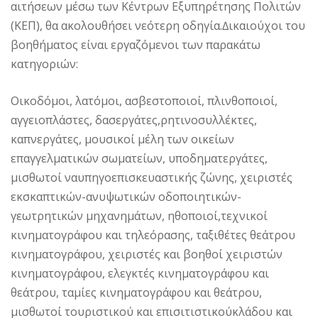
αιτήσεων µέσω των Κέντρων Εξυπηρέτησης Πολιτών
(ΚΕΠ), θα ακολουθήσει νεότερη οδηγία.∆ικαιούχοι του
βοηθήµατος είναι εργαζόµενοι των παρακάτω
κατηγοριών:
Οικοδόµοι, λατόµοι, ασβεστοποιοί, πλινθοποιοί,
αγγειοπλάστες, δασεργάτες,ρητινοσυλλέκτες,
καπνεργάτες, µουσικοί µέλη των οικείων
επαγγελµατικών σωµατείων, υποδηµατεργάτες,
µισθωτοί ναυπηγοεπισκευαστικής ζώνης, χειριστές
εκσκαπτικών-ανυψωτικών οδοποιητικών-
γεωτρητικών µηχανηµάτων, ηθοποιοί,τεχνικοί
κινηµατογράφου και τηλεόρασης, ταξιθέτες θεάτρου
κινηµατογράφου, χειριστές και βοηθοί χειριστών
κινηµατογράφου, ελεγκτές κινηµατογράφου και
θεάτρου, ταµίες κινηµατογράφου και θεάτρου,
µισθωτοί τουριστικού και επισιτιστικούκλάδου και