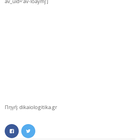
av_uid=’av-loaymj’]
Πηγή: dikaiologitika.gr