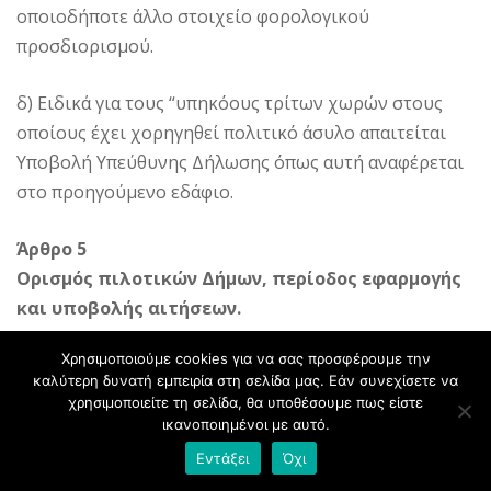
οποιοδήποτε άλλο στοιχείο φορολογικού
προσδιορισμού.
δ) Ειδικά για τους “υπηκόους τρίτων χωρών στους
οποίους έχει χορηγηθεί πολιτικό άσυλο απαιτείται
Υποβολή Υπεύθυνης Δήλωσης όπως αυτή αναφέρεται
στο προηγούμενο εδάφιο.
Άρθρο 5
Ορισμός πιλοτικών Δήμων, περίοδος εφαρμογής
και υποβολής αιτήσεων.
Χρησιμοποιούμε cookies για να σας προσφέρουμε την
1. Το πρόγραμμα «Εγγυημένο Κοινωνικό Εισόδημα» θα
καλύτερη δυνατή εμπειρία στη σελίδα μας. Εάν συνεχίσετε να
εφαρμοστεί για έξι μήνες στους κάτωθι Δήμους:
χρησιμοποιείτε τη σελίδα, θα υποθέσουμε πως είστε
ικανοποιημένοι με αυτό.
Εντάξει
Όχι