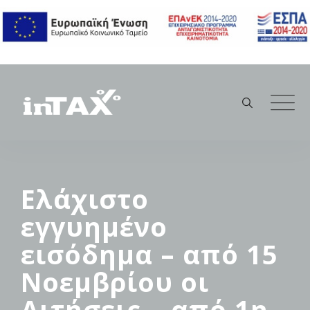
Skip
to
content
Ελάχιστο
εγγυημένο
εισόδημα – από 15
Νοεμβρίου οι
Αιτήσεις – από 1η