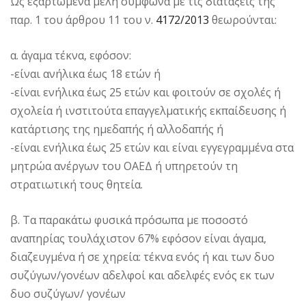
Ως εξαρτώμενα μέλη σύμφωνα με τις διατάξεις της
παρ. 1 του άρθρου 11 του ν.
4172/2013
θεωρούνται:
α. άγαμα τέκνα, εφόσον:
-είναι ανήλικα έως 18 ετών ή
-είναι ενήλικα έως 25 ετών και φοιτούν σε σχολές ή
σχολεία ή ινστιτούτα επαγγελματικής εκπαίδευσης ή
κατάρτισης της ημεδαπής ή αλλοδαπής ή
-είναι ενήλικα έως 25 ετών και είναι εγγεγραμμένα στα
μητρώα ανέργων του ΟΑΕΔ ή υπηρετούν τη
στρατιωτική τους θητεία.
β. Τα παρακάτω φυσικά πρόσωπα με ποσοστό
αναπηρίας τουλάχιστον 67% εφόσον είναι άγαμα,
διαζευγμένα ή σε χηρεία: τέκνα ενός ή και των δυο
συζύγων/γονέων αδελφοί και αδελφές ενός εκ των
δυο συζύγων/ γονέων