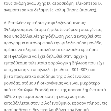
τους σκάφη αναψυχής IX, αεροσκάφη, ελικόπτερα IX,
ανεμόπτερα και δεξαμενές κολύμβησης (πισίνες).
Δ. Επιπλέον κριτήρια για φιλοξενούμενους:
Φιλοξενούμενο άτομο ή φιλοξενούμενη οικογένεια,
που υποβάλλει Αίτηση/δήλωση για να ενταχθεί στο
πρόγραμμα αυτόνομα από την φιλοξενούσα μονάδα,
πρέπει να πληροί επιπλέον τα ακόλουθα κριτήρια:
α) Η φιλοξενία να έχει δηλωθεί στην αρχική
εμπρόθεσμη τελευταία φορολογική δήλωση που είχε
υποχρέωση να υποβάλλει (κωδικοί 801−803) και
β) το πραγματικό εισόδημα της φιλοξενούσας
μονάδας, ατόμου ή οικογένειας να είναι μικρότερο
από το Κατώφλι Εισοδήματος της προσαυξημένο κατά
50%. Στην περίπτωση αυτή η ενίσχυση που
καταβάλλεται στον φιλοξενούμενο, εφόσον πληροί τις
προϋποθέσεις, δεν περιλαμβάνει την βασική