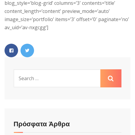
blog_style=’blog-grid’ columns=’3′ contents=’title’
content_length=’content’ preview_mode=’auto’
image_size=’portfolio’ items=’3′ offset=’0′ paginate=’no’
av_uid=’av-nxgcgg’]
Πρόσφατα Άρθρα