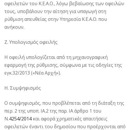
οφειλετών του Κ.Ε.Α.Ο., λόγω βεβαίωσης των οφειλών
τους, υποβάλουν την αίτηση για υπαγωγή στη
ρύθμιση απευθείας στην Υπηρεσία Κ.Ε.Α.Ο. που
ανήκουν.
Ζ. Υπολογισμός οφειλής
Η οφειλή υπολογίζεται από τη μηχανογραφική
εφαρμογή της ρύθμισης, σύμφωνα με τις οδηγίες της
εγκ.32/2013 («Νέα Αρχή»).
Η. Συμψηφισμός
Ο συμψηφισμός, που προβλέπεται από τη διάταξη της
περ. 2 της υποπ. ΙΑ.2 της παρ. ΙΑ άρθρο 1 του
Ν.
4254/2014
και αφορά χρηματικές απαιτήσεις
οφειλετών έναντι του δημοσίου που προέρχονται από