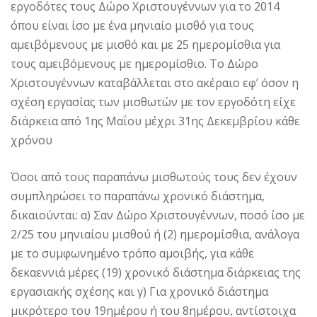
εργοδότες τους Δώρο Χριστουγέννων για το 2014
όπου είναι ίσο με ένα μηνιαίο μισθό για τους
αμειβόμενους με μισθό και με 25 ημερομίσθια για
τους αμειβόμενους με ημερομίσθιο. Το Δώρο
Χριστουγέννων καταβάλλεται στο ακέραιο εφ’ όσον η
σχέση εργασίας των μισθωτών με τον εργοδότη είχε
διάρκεια από 1ης Μαΐου μέχρι 31ης Δεκεμβρίου κάθε
χρόνου
Όσοι από τους παραπάνω μισθωτούς τους δεν έχουν
συμπληρώσει το παραπάνω χρονικό διάστημα,
δικαιούνται: α) Σαν Δώρο Χριστουγέννων, ποσό ίσο με
2/25 του μηνιαίου μισθού ή (2) ημερομίσθια, ανάλογα
με το συμφωνημένο τρόπο αμοιβής, για κάθε
δεκαεννιά μέρες (19) χρονικό διάστημα διάρκειας της
εργασιακής σχέσης και γ) Για χρονικό διάστημα
μικρότερο του 19ημέρου ή του 8ημέρου, αντίστοιχα