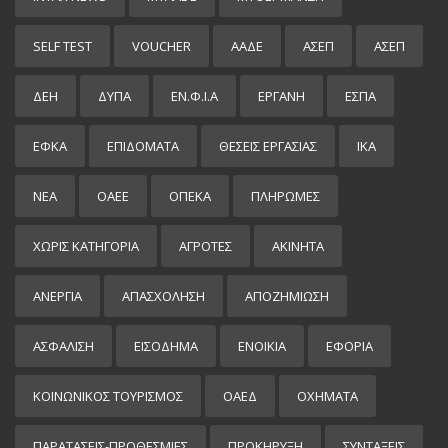
SELF TEST
VOUCHER
ΑΑΔΕ
ΑΣΕΠ
ΑΣΕΠ
ΔΕΗ
ΔΥΠΑ
ΕΝ.Φ.Ι.Α
ΕΡΓΑΝΗ
ΕΣΠΑ
ΕΦΚΑ
ΕΠΙΔΌΜΑΤΑ
ΘΕΣΕΙΣ ΕΡΓΑΣΙΑΣ
ΙΚΑ
ΝΕΑ
ΟΑΕΕ
ΟΠΕΚΑ
ΠΛΗΡΩΜΕΣ
ΧΩΡΊΣ ΚΑΤΗΓΟΡΊΑ
ΑΓΡΟΤΕΣ
ΑΚΙΝΗΤΑ
ΑΝΕΡΓΙΑ
ΑΠΑΣΧΟΛΗΣΗ
ΑΠΟΖΗΜΙΩΣΗ
ΑΣΦΑΛΙΣΗ
ΕΙΣΌΔΗΜΑ
ΕΝΟΙΚΙΑ
ΕΦΟΡΙΑ
ΚΟΙΝΩΝΙΚΟΣ ΤΟΥΡΙΣΜΟΣ
ΟΑΕΔ
ΟΧΗΜΑΤΑ
ΠΑΡΑΤΑΣΕΙΣ-ΠΡΟΘΕΣΜΙΕΣ
ΠΡΟΚΉΡΥΞΗ
ΣΥΝΤΑΞΕΙΣ