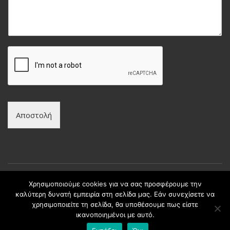
*
ώ
υ
ν
μ
υ
α
μ
*
ο
*
Αποστολή
Χρησιμοποιούμε cookies για να σας προσφέρουμε την
καλύτερη δυνατή εμπειρία στη σελίδα μας. Εάν συνεχίσετε να
Copyright © intax.gr All Rights Reserved. | Developed by
χρησιμοποιείτε τη σελίδα, θα υποθέσουμε πως είστε
Best Cybernetics
ικανοποιημένοι με αυτό.