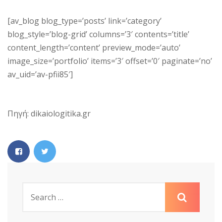
[av_blog blog_type=’posts’ link=’category’
blog_style=’blog-grid’ columns=’3′ contents=’title’
content_length=’content’ preview_mode=’auto’
image_size=’portfolio’ items=’3′ offset=’0′ paginate=’no’
av_uid=’av-pfii85′]
Πηγή: dikaiologitika.gr