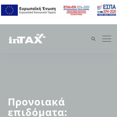
Skip
to
content
Προνοιακά
επιδόματα: