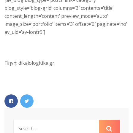
blog_style=’blog-grid’ columns=’3′ contents=’title’
content_length=’content’ preview_mode=’auto’
image_size=’portfolio’ items=’3′ offset=’0′ paginate=’no’
av_uid=’av-lontr9′]
Πηγή: dikaiologitika.gr