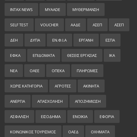
INTAX NEWS
MYAADE
MYΘΈΡΜΑΝΣΗ
SELF TEST
VOUCHER
ΑΑΔΕ
ΑΣΕΠ
ΑΣΕΠ
ΔΕΗ
ΔΥΠΑ
ΕΝ.Φ.Ι.Α
ΕΡΓΑΝΗ
ΕΣΠΑ
ΕΦΚΑ
ΕΠΙΔΌΜΑΤΑ
ΘΕΣΕΙΣ ΕΡΓΑΣΙΑΣ
ΙΚΑ
ΝΕΑ
ΟΑΕΕ
ΟΠΕΚΑ
ΠΛΗΡΩΜΕΣ
ΧΩΡΊΣ ΚΑΤΗΓΟΡΊΑ
ΑΓΡΟΤΕΣ
ΑΚΙΝΗΤΑ
ΑΝΕΡΓΙΑ
ΑΠΑΣΧΟΛΗΣΗ
ΑΠΟΖΗΜΙΩΣΗ
ΑΣΦΑΛΙΣΗ
ΕΙΣΌΔΗΜΑ
ΕΝΟΙΚΙΑ
ΕΦΟΡΙΑ
ΚΟΙΝΩΝΙΚΟΣ ΤΟΥΡΙΣΜΟΣ
ΟΑΕΔ
ΟΧΗΜΑΤΑ