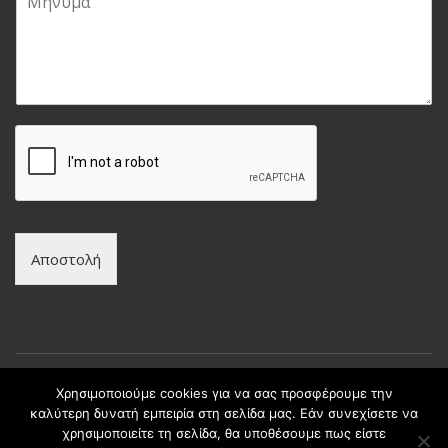
ή
l
π
ν
*
ώ
υ
ν
μ
υ
α
μ
*
ο
*
Αποστολή
Χρησιμοποιούμε cookies για να σας προσφέρουμε την
καλύτερη δυνατή εμπειρία στη σελίδα μας. Εάν συνεχίσετε να
Copyright © intax.gr All Rights Reserved. | Developed by
χρησιμοποιείτε τη σελίδα, θα υποθέσουμε πως είστε
Best Cybernetics