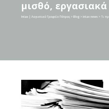
μισθό, εργασιακά
Intax | Λογιστικό Γραφείο Πάτρας
>
Blog
>
intax news
>
Τι πρ