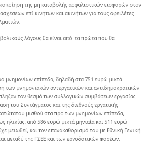
νικοποίηση της μη καταβολής ασφαλιστικών εισφορών στο
τασχέσεων επί κινητών και ακινήτων για τους οφειλέτες
λματιών.
μβολικούς λόγους θα είναι από τα πρώτα που θα
ρο μνημονίων επίπεδα, δηλαδή στα 751 ευρώ μικτά
ηση των μνημονιακών αντεργατικών και αντιδημοκρατικών
έπληξαν τον θεσμό των συλλογικών συμβάσεων εργασίας
βαση του Συντάγματος και της διεθνούς εργατικής
κατώτατου μισθού στα προ των μνημονίων επίπεδα,
ς ηλικίας, από 586 ευρώ μικτά μηνιαία και 511 ευρώ
ίχε μειωθεί, και τον επανακαθορισμό του με Εθνική Γενική
αι μεταξύ της ΓΣΕΕ και των εργοδοτικών φορέων.