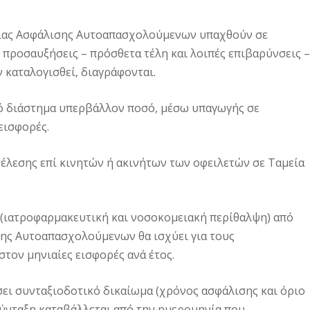
ύριας Ασφάλισης Αυτοαπασχολούμενων υπαχθούν σε
 προσαυξήσεις – πρόσθετα τέλη και λοιπές επιβαρύνσεις –
 καταλογισθεί, διαγράφονται.
κό διάστημα υπερβάλλον ποσό, μέσω υπαγωγής σε
εισφορές.
κτέλεσης επί κινητών ή ακινήτων των οφειλετών σε Ταμεία
ς (ιατροφαρμακευτική και νοσοκομειακή περίθαλψη) από
σης Αυτοαπασχολούμενων θα ισχύει για τους
τον μηνιαίες εισφορές ανά έτος.
σει συνταξιοδοτικό δικαίωμα (χρόνος ασφάλισης και όριο
 σύνταξη καταβάλλεται από την ημερομηνία που