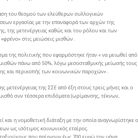
ταση του θεσμού των ελεύθερων συλλογικών
σεων εργασίας με την επαναφορά των αρχών της
ς, της μετενέργειας καθώς και του ρόλου και των
«φρένο» στις μειώσεις μισθών .
μα της πολιτικής που εφαρμόστηκε ήταν « να μειωθεί από
 μισθών πάνω από 50%, λόγω μεσοσταθμικής μείωσής τους
ης και περικοπής των κοινωνικών παροχών» .
ης μετενέργειας της ΣΣΕ από έξη στους τρεις μήνες και ο
μισθό συν τέσσερα επιδόματα (ωρίμανσης, τέκνων,
εί και η νομοθετική διάταξη με την οποία αναγνωρίστηκε 
ων ως ισότιμος κοινωνικός εταίρος.
ταξιούχους που παίρνουν έως 700 ευρώ τον μήνα.