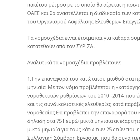
πακέτου μέτρου με το οποίο θα αίρεται η ποι
ΟΑΕΕ και θα αναστέλλεται η διαδικασία των κα
του Οργανισμού Ασφάλισης Ελεύθερων Επαγγε
Τα νομοσχέδια είναι έτοιμα και για καθαρά συ
κατατεθούν από τον ΣΥΡΙΖΑ .
Αναλυτικά τα νομοσχέδια προβλέπουν:
1.Την επαναφορά του κατώτατου μισθού στα π
μηνιαία. Με τον νόμο προβλέπεται η «κατάργ
νομοθετικών ρυθμίσεων του 2010 -2014, που 
και τις συνδικαλιστικές ελευθερίες κατά παρά
νομοθεσίας.Θα προβλέπει την επαναφορά του 
δηλαδή στα 751 ευρώ μικτά μηνιαία ανεξαρτήτω
μικτά μηνιαία για τους κάτω των 25 ετών που ε
Συλλογική Σύμβαση Εργασίας, που θα συνάπτετ