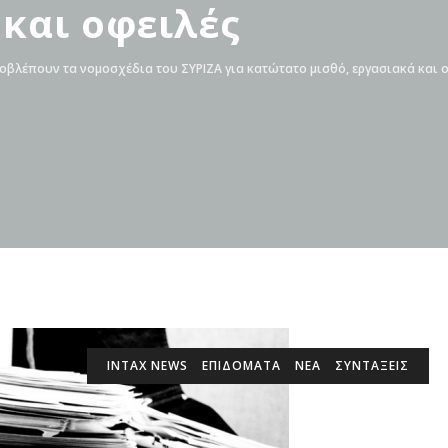
 και οφειλές
οβλέπουν τα νομοσχέδια του ΣΥΡΙΖΑ για κατώτατο μισθό, εργασιακά και 
INTAX NEWS
ΕΠΙΔΌΜΑΤΑ
ΝΕΑ
ΣΥΝΤΑΞΕΙΣ