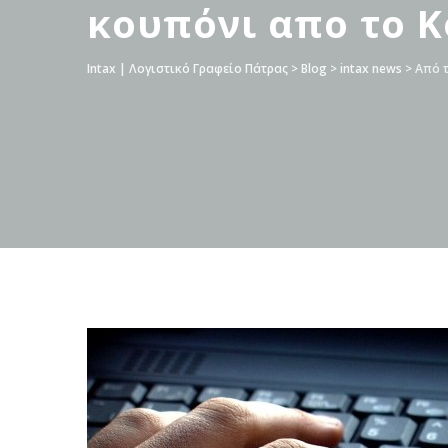
κουπόνι απο το 
Intax | Λογιστικό Γραφείο Πάτρας
>
Blog
>
intax news
>
Από τ