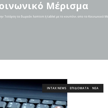
Κοινωνικό Μέρισμα
ην Τετάρτη τα δωρεάν λαπτοπ ή tablet με το κουπόνι απο το Κοινωνικό Μ
INTAX NEWS
ΕΠΙΔΌΜΑΤΑ
ΝΕΑ