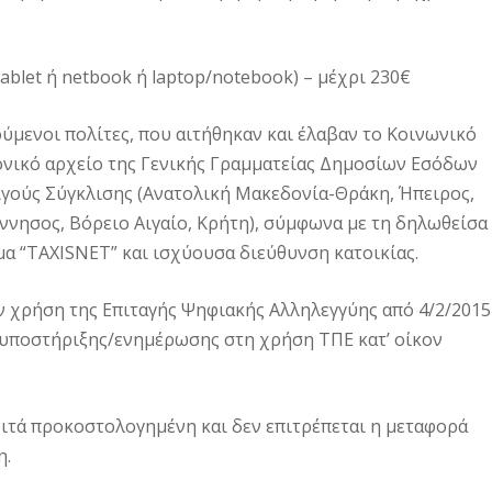
blet ή netbook ή laptop/notebook) – μέχρι 230€
ύμενοι πολίτες, που αιτήθηκαν και έλαβαν το Κοινωνικό
ονικό αρχείο της Γενικής Γραμματείας Δημοσίων Εσόδων
μιγούς Σύγκλισης (Ανατολική Μακεδονία-Θράκη, Ήπειρος,
όννησος, Βόρειο Αιγαίο, Κρήτη), σύμφωνα με τη δηλωθείσα
α “TAXISNET” και ισχύουσα διεύθυνση κατοικίας.
ν χρήση της Επιταγής Ψηφιακής Αλληλεγγύης από 4/2/2015
ς υποστήριξης/ενημέρωσης στη χρήση ΤΠΕ κατ’ οίκον
ριτά προκοστολογημένη και δεν επιτρέπεται η μεταφορά
η.