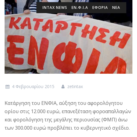
INTAX NEWS
ΕΝ.Φ.Ι.Α
ΕΦΟΡΙΑ
ΝΕΑ
4 Φεβρουαρίου 2015
zetintax
Κατάργηση του ΕΝΦΙΑ, αύξηση του αφορολόγητου
ορίου στις 12.000 ευρώ, επανεξέταση φοροαπαλλαγών
και φορολόγηση της μεγάλης περιουσίας (ΦΜΠ) άνω
των 300.000 ευρώ προβλέπει το κυβερνητικό σχέδιο.