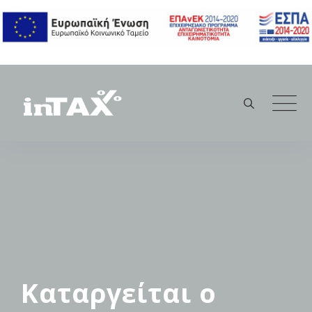
Skip
to
content
Καταργείται ο