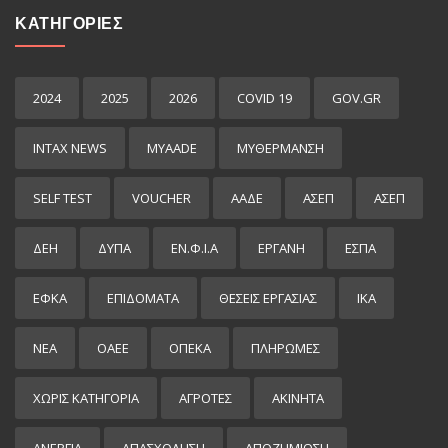
ΚΑΤΗΓΟΡΙΕΣ
2024
2025
2026
COVID 19
GOV.GR
INTAX NEWS
MYAADE
MYΘΈΡΜΑΝΣΗ
SELF TEST
VOUCHER
ΑΑΔΕ
ΑΣΕΠ
ΑΣΕΠ
ΔΕΗ
ΔΥΠΑ
ΕΝ.Φ.Ι.Α
ΕΡΓΑΝΗ
ΕΣΠΑ
ΕΦΚΑ
ΕΠΙΔΌΜΑΤΑ
ΘΕΣΕΙΣ ΕΡΓΑΣΙΑΣ
ΙΚΑ
ΝΕΑ
ΟΑΕΕ
ΟΠΕΚΑ
ΠΛΗΡΩΜΕΣ
ΧΩΡΊΣ ΚΑΤΗΓΟΡΊΑ
ΑΓΡΟΤΕΣ
ΑΚΙΝΗΤΑ
ΑΝΕΡΓΙΑ
ΑΠΑΣΧΟΛΗΣΗ
ΑΠΟΖΗΜΙΩΣΗ