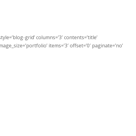
tyle=’blog-grid’ columns=’3′ contents=’title’
ge_size=’portfolio’ items=’3′ offset=’0′ paginate=’no’