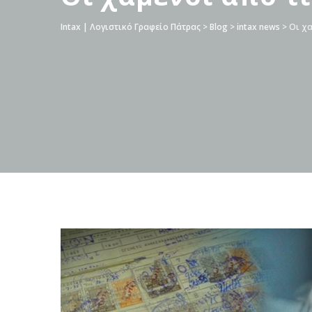
Intax | Λογιστικό Γραφείο Πάτρας
>
Blog
>
intax news
>
Oι χα