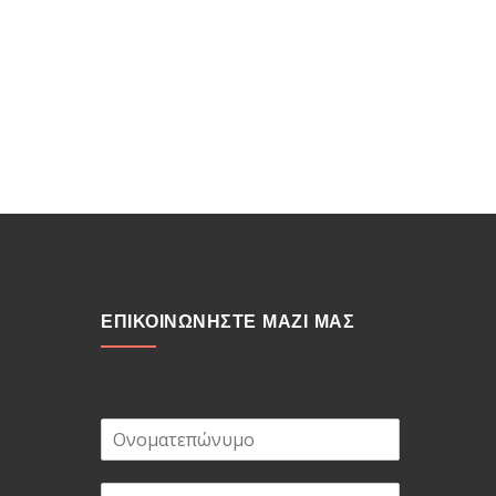
ΕΠΙΚΟΙΝΩΝΗΣΤΕ ΜΑΖΙ ΜΑΣ
Ο
ν
ο
E
μ