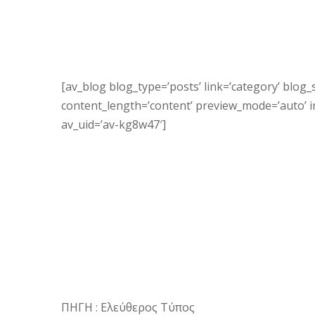
[av_blog blog_type=’posts’ link=’category’ blog_s
content_length=’content’ preview_mode=’auto’ ima
av_uid=’av-kg8w47′]
ΠΗΓΗ : Ελεύθερος Τύπος