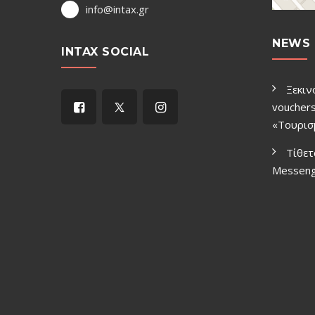
info@intax.gr
NEWS 
INTAX SOCIAL
Ξεκιν
vouchers
«Τουρισ
Τίθετ
Μessen