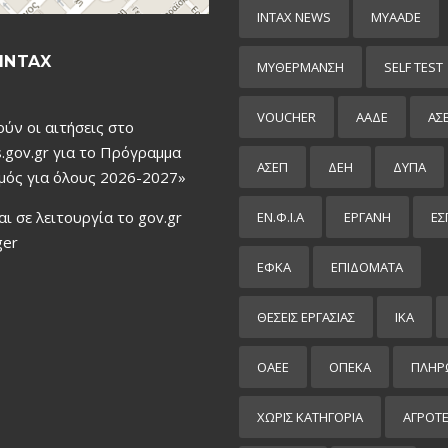
INTAX NEWS
MYAADE
INTAX
MYΘΈΡΜΑΝΣΗ
SELF TEST
VOUCHER
ΑΑΔΕ
ΑΣ
ούν οι αιτήσεις στο
.gov.gr για το Πρόγραμμα
ΑΣΕΠ
ΔΕΗ
ΔΥΠΑ
μός για όλους 2026-2027»
αι σε λειτουργία το gov.gr
ΕΝ.Φ.Ι.Α
ΕΡΓΑΝΗ
ΕΣ
ger
ΕΦΚΑ
ΕΠΙΔΌΜΑΤΑ
ΘΕΣΕΙΣ ΕΡΓΑΣΙΑΣ
ΙΚΑ
ΟΑΕΕ
ΟΠΕΚΑ
ΠΛΗΡ
ΧΩΡΊΣ ΚΑΤΗΓΟΡΊΑ
ΑΓΡΟΤ