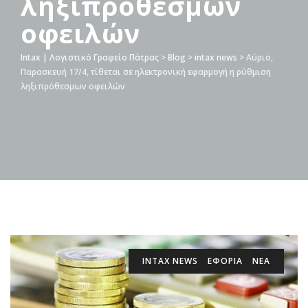
ληξιπρόθεσμων
οφειλών
Intax | Λογιστικό Γραφείο Πάτρας
>
Blog
>
intax news
>
Αύριο,
Παρασκευή 17/4, τίθεται σε ηλεκτρονική εφαρμογή η ρύθμιση
ληξιπρόθεσμων οφειλών
INTAX NEWS
ΕΦΟΡΙΑ
ΝΕΑ