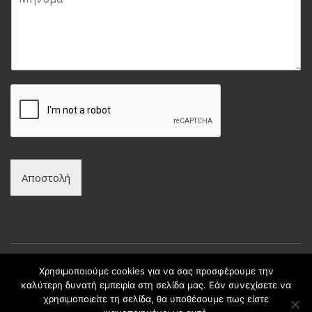
ή
l
π
ν
*
ώ
υ
ν
μ
υ
α
μ
*
ο
*
Αποστολή
Χρησιμοποιούμε cookies για να σας προσφέρουμε την
καλύτερη δυνατή εμπειρία στη σελίδα μας. Εάν συνεχίσετε να
Copyright © intax.gr All Rights Reserved. | Developed by
χρησιμοποιείτε τη σελίδα, θα υποθέσουμε πως είστε
Best Cybernetics