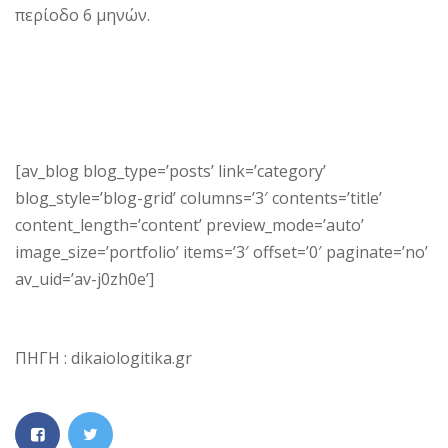
περίοδο 6 μηνών.
[av_blog blog_type=’posts’ link=’category’
blog_style=’blog-grid’ columns=’3′ contents=’title’
content_length=’content’ preview_mode=’auto’
image_size=’portfolio’ items=’3′ offset=’0′ paginate=’no’
av_uid=’av-j0zh0e’]
ΠΗΓΗ : dikaiologitika.gr