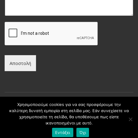
υ
ν
μ
υ
α
μ
*
ο
*
Αποστολή
Χρησιμοποιούμε cookies για να σας προσφέρουμε την
καλύτερη δυνατή εμπειρία στη σελίδα μας. Εάν συνεχίσετε να
Copyright © intax.gr All Rights Reserved. | Developed by
χρησιμοποιείτε τη σελίδα, θα υποθέσουμε πως είστε
Best Cybernetics
ικανοποιημένοι με αυτό.
Εντάξει
Όχι