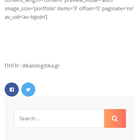
content_length=’content’ preview_mode=’auto’
image_size=’portfolio’ items=’3′ offset=’0′ paginate=’no’
av_uid=’av-tqjsdn’]
ΠΗΓΗ : dikaiologitika.gr