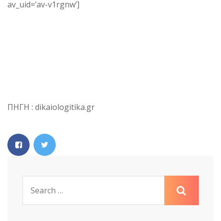
av_uid=’av-v1rgnw’]
ΠΗΓΗ : dikaiologitika.gr