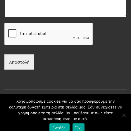
υ
ν
μ
υ
α
μ
*
ο
*
Αποστολή
Χρησιμοποιούμε cookies για να σας προσφέρουμε την
καλύτερη δυνατή εμπειρία στη σελίδα μας. Εάν συνεχίσετε να
Copyright © intax.gr All Rights Reserved. | Developed by
χρησιμοποιείτε τη σελίδα, θα υποθέσουμε πως είστε
Best Cybernetics
ικανοποιημένοι με αυτό.
Εντάξει
Όχι