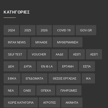
ΚΑΤΗΓΟΡΙΕΣ
2024
2025
2026
COVID 19
GOV.GR
INTAX NEWS
MYAADE
MYΘΈΡΜΑΝΣΗ
SELF TEST
VOUCHER
ΑΑΔΕ
ΑΣΕΠ
ΑΣΕΠ
ΔΕΗ
ΔΥΠΑ
ΕΝ.Φ.Ι.Α
ΕΡΓΑΝΗ
ΕΣΠΑ
ΕΦΚΑ
ΕΠΙΔΌΜΑΤΑ
ΘΕΣΕΙΣ ΕΡΓΑΣΙΑΣ
ΙΚΑ
ΝΕΑ
ΟΑΕΕ
ΟΠΕΚΑ
ΠΛΗΡΩΜΕΣ
ΧΩΡΊΣ ΚΑΤΗΓΟΡΊΑ
ΑΓΡΟΤΕΣ
ΑΚΙΝΗΤΑ