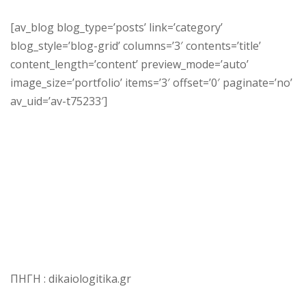
[av_blog blog_type=’posts’ link=’category’
blog_style=’blog-grid’ columns=’3′ contents=’title’
content_length=’content’ preview_mode=’auto’
image_size=’portfolio’ items=’3′ offset=’0′ paginate=’no’
av_uid=’av-t75233′]
ΠΗΓΗ : dikaiologitika.gr