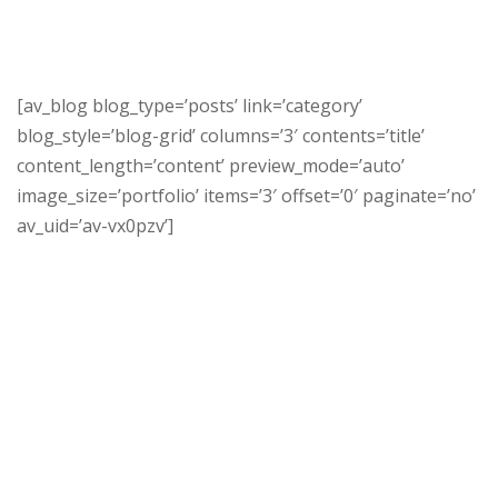
[av_blog blog_type=’posts’ link=’category’
blog_style=’blog-grid’ columns=’3′ contents=’title’
content_length=’content’ preview_mode=’auto’
image_size=’portfolio’ items=’3′ offset=’0′ paginate=’no’
av_uid=’av-vx0pzv’]