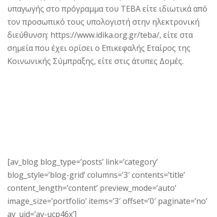
υπαγωγής στο πρόγραμμα του ΤΕΒΑ είτε ιδιωτικά από
τον προσωπικό τους υπολογιστή στην ηλεκτρονική
διεύθυνση: https://www.idika.org.gr/teba/, είτε στα
σημεία που έχει ορίσει ο Επικεφαλής Εταίρος της
Κοινωνικής Σύμπραξης, είτε στις άτυπες Δομές.
[av_blog blog_type=’posts’ link=’category’
blog_style=’blog-grid’ columns=’3′ contents=’title’
content_length=’content’ preview_mode=’auto’
image_size=’portfolio’ items=’3′ offset=’0′ paginate=’no’
av_uid=’av-ucp46x’]