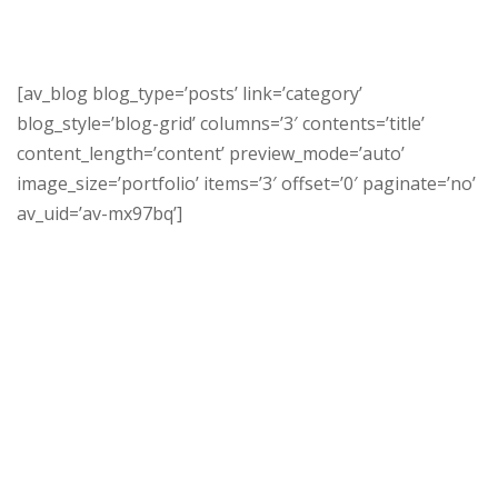
[av_blog blog_type=’posts’ link=’category’
blog_style=’blog-grid’ columns=’3′ contents=’title’
content_length=’content’ preview_mode=’auto’
image_size=’portfolio’ items=’3′ offset=’0′ paginate=’no’
av_uid=’av-mx97bq’]