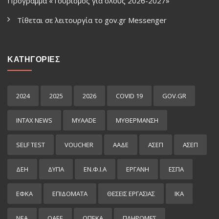
Πρόγραμμα «Τουρισμός για όλους 2026-2027»
Τίθεται σε λειτουργία το gov.gr Μessenger
ΚΑΤΗΓΟΡΙΕΣ
2024
2025
2026
COVID 19
GOV.GR
INTAX NEWS
MYAADE
MYΘΈΡΜΑΝΣΗ
SELF TEST
VOUCHER
ΑΑΔΕ
ΑΣΕΠ
ΑΣΕΠ
ΔΕΗ
ΔΥΠΑ
ΕΝ.Φ.Ι.Α
ΕΡΓΑΝΗ
ΕΣΠΑ
ΕΦΚΑ
ΕΠΙΔΌΜΑΤΑ
ΘΕΣΕΙΣ ΕΡΓΑΣΙΑΣ
ΙΚΑ
ΝΕΑ
ΟΑΕΕ
ΟΠΕΚΑ
ΠΛΗΡΩΜΕΣ