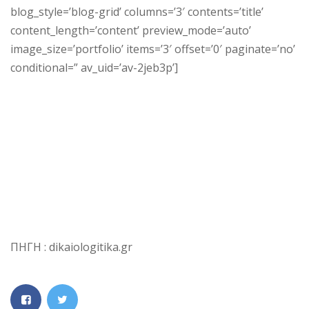
blog_style=’blog-grid’ columns=’3′ contents=’title’
content_length=’content’ preview_mode=’auto’
image_size=’portfolio’ items=’3′ offset=’0′ paginate=’no’
conditional=” av_uid=’av-2jeb3p’]
ΠΗΓΗ : dikaiologitika.gr