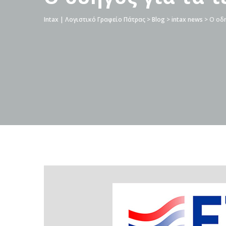
Intax | Λογιστικό Γραφείο Πάτρας
>
Blog
>
intax news
>
Ο οδη